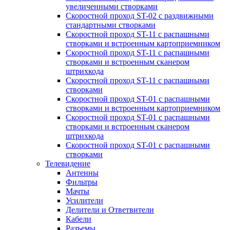
увеличенными створками
Скоростной проход ST-02 с раздвижными
стандартными створками
Скоростной проход ST-11 с распашными
створками и встроенным картоприемником
Скоростной проход ST-11 с распашными
створками и встроенным сканером
штрихкода
Скоростной проход ST-11 с распашными
створками
Скоростной проход ST-01 с распашными
створками и встроенным картоприемником
Скоростной проход ST-01 с распашными
створками и встроенным сканером
штрихкода
Скоростной проход ST-01 с распашными
створками
Телевидение
Антенны
Фильтры
Мачты
Усилители
Делители и Ответвители
Кабели
Разъемы