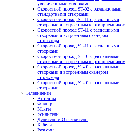
увеличенными створками
Скоростной проход ST-02 с раздвижными
стандартными створками
Скоростной проход ST-11 с распашными
створками и встроенным картоприемником
Скоростной проход ST-11 с распашными
створками и встроенным сканером
штрихкода
Скоростной проход ST-11 с распашными
створками
Скоростной проход ST-01 с распашными
створками и встроенным картоприемником
Скоростной проход ST-01 с распашными
створками и встроенным сканером
штрихкода
Скоростной проход ST-01 с распашными
створками
Телевидение
Антенны
Фильтры
Мачты
Усилители
Делители и Ответвители
Кабели
Разъемы