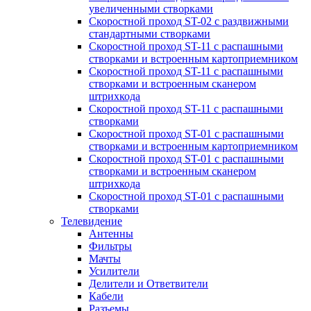
увеличенными створками
Скоростной проход ST-02 с раздвижными
стандартными створками
Скоростной проход ST-11 с распашными
створками и встроенным картоприемником
Скоростной проход ST-11 с распашными
створками и встроенным сканером
штрихкода
Скоростной проход ST-11 с распашными
створками
Скоростной проход ST-01 с распашными
створками и встроенным картоприемником
Скоростной проход ST-01 с распашными
створками и встроенным сканером
штрихкода
Скоростной проход ST-01 с распашными
створками
Телевидение
Антенны
Фильтры
Мачты
Усилители
Делители и Ответвители
Кабели
Разъемы