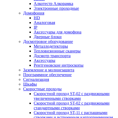
Алкотестр Алкорамка
Электронные проходные
Домофония
HD
Аналоговая
IP
Аксессуары для домофона
Дверные блоки
Досмотровое оборудование
Металлодетекторы
Тепловизионные сканеры
Досмотр транспорта
Аксессуары
Рентгеновские интроскопы
Заземление и молниезащита
Программное обеспечение
Сигнализация
Шкафы
Скоростные проходы
Скоростной проход ST-02 с раздвижными
увеличенными створками
Скоростной проход ST-02 с раздвижными
стандартными створками
Скоростной проход ST-11 с распашными
створками и встроенным картоприемником