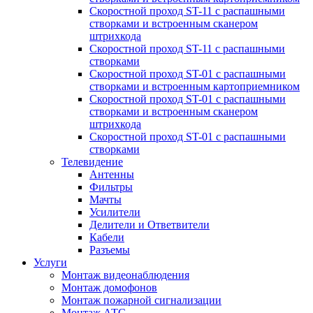
Скоростной проход ST-11 с распашными
створками и встроенным сканером
штрихкода
Скоростной проход ST-11 с распашными
створками
Скоростной проход ST-01 с распашными
створками и встроенным картоприемником
Скоростной проход ST-01 с распашными
створками и встроенным сканером
штрихкода
Скоростной проход ST-01 с распашными
створками
Телевидение
Антенны
Фильтры
Мачты
Усилители
Делители и Ответвители
Кабели
Разъемы
Услуги
Монтаж видеонаблюдения
Монтаж домофонов
Монтаж пожарной сигнализации
Монтаж АТС