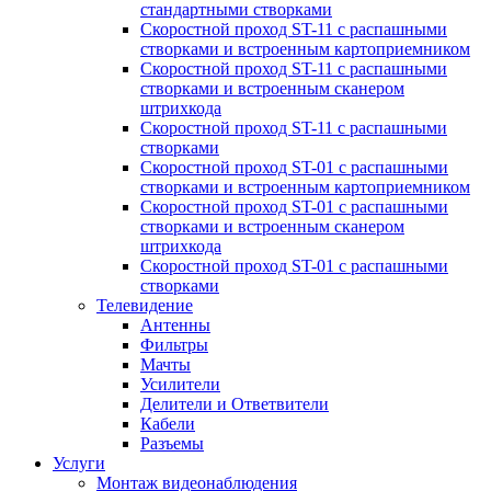
стандартными створками
Скоростной проход ST-11 с распашными
створками и встроенным картоприемником
Скоростной проход ST-11 с распашными
створками и встроенным сканером
штрихкода
Скоростной проход ST-11 с распашными
створками
Скоростной проход ST-01 с распашными
створками и встроенным картоприемником
Скоростной проход ST-01 с распашными
створками и встроенным сканером
штрихкода
Скоростной проход ST-01 с распашными
створками
Телевидение
Антенны
Фильтры
Мачты
Усилители
Делители и Ответвители
Кабели
Разъемы
Услуги
Монтаж видеонаблюдения