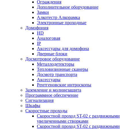
Ограждения
Дополнительное оборудование
Замки
Алкотестр Алкорамка
Электронные проходные
Домофония
HD
Аналоговая
IP
Аксессуары для домофона
Дверные блоки
Досмотровое оборудование
Металлодетекторы
Тепловизионные сканеры
Досмотр транспорта
Аксессуары
Рентгеновские интроскопы
Заземление и молниезащита
Программное обеспечение
Сигнализация
Шкафы
Скоростные проходы
Скоростной проход ST-02 с раздвижными
увеличенными створками
Скоростной проход ST-02 с раздвижными