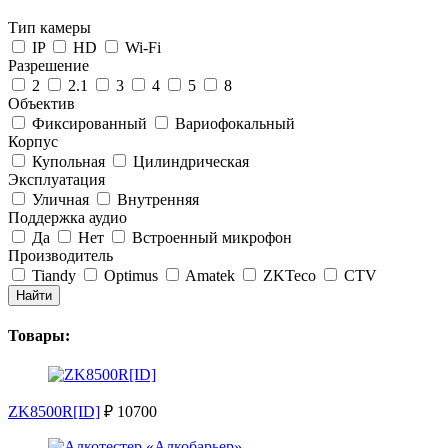
Тип камеры
IP
HD
Wi-Fi
Разрешение
2
2.1
3
4
5
8
Объектив
Фиксированный
Вариофокальный
Корпус
Купольная
Цилиндрическая
Эксплуатация
Уличная
Внутренняя
Поддержка аудио
Да
Нет
Встроенный микрофон
Производитель
Tiandy
Optimus
Amatek
ZKTeco
CTV
Найти
Товары:
ZK8500R[ID]
₽ 10700