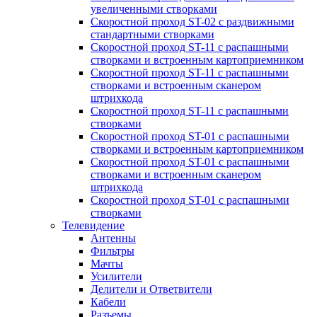
увеличенными створками
Скоростной проход ST-02 с раздвижными
стандартными створками
Скоростной проход ST-11 с распашными
створками и встроенным картоприемником
Скоростной проход ST-11 с распашными
створками и встроенным сканером
штрихкода
Скоростной проход ST-11 с распашными
створками
Скоростной проход ST-01 с распашными
створками и встроенным картоприемником
Скоростной проход ST-01 с распашными
створками и встроенным сканером
штрихкода
Скоростной проход ST-01 с распашными
створками
Телевидение
Антенны
Фильтры
Мачты
Усилители
Делители и Ответвители
Кабели
Разъемы