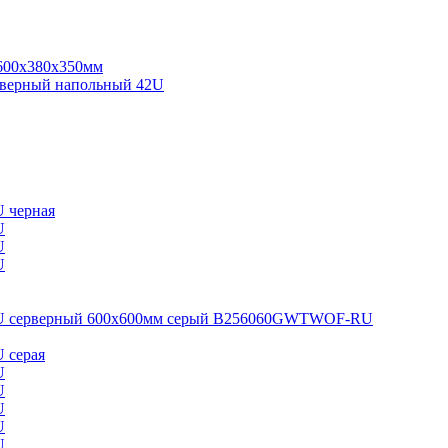
600х380х350мм
верный напольный 42U
U черная
U
U
U
5U серверный 600x600мм серый B256060GWTWOF-RU
 серая
U
U
U
U
U