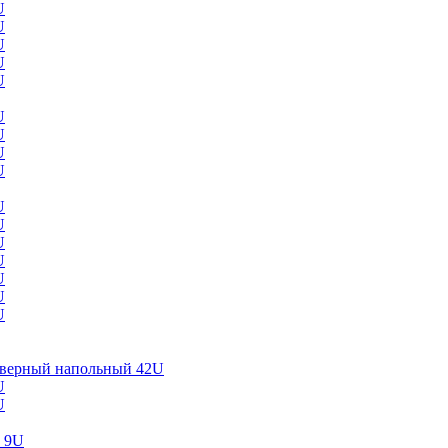
U
U
U
U
U
U
U
U
U
U
U
U
U
U
U
U
верный напольный 42U
U
U
 9U