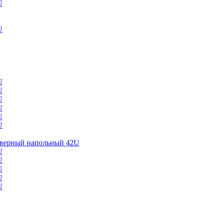
U
U
U
U
U
U
U
U
верный напольный 42U
U
U
U
U
U