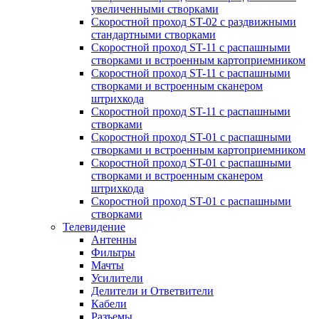
увеличенными створками
Скоростной проход ST-02 с раздвижными
стандартными створками
Скоростной проход ST-11 с распашными
створками и встроенным картоприемником
Скоростной проход ST-11 с распашными
створками и встроенным сканером
штрихкода
Скоростной проход ST-11 с распашными
створками
Скоростной проход ST-01 с распашными
створками и встроенным картоприемником
Скоростной проход ST-01 с распашными
створками и встроенным сканером
штрихкода
Скоростной проход ST-01 с распашными
створками
Телевидение
Антенны
Фильтры
Мачты
Усилители
Делители и Ответвители
Кабели
Разъемы