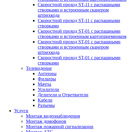
Скоростной проход ST-11 с распашными
створками и встроенным сканером
штрихкода
Скоростной проход ST-11 с распашными
створками
Скоростной проход ST-01 с распашными
створками и встроенным картоприемником
Скоростной проход ST-01 с распашными
створками и встроенным сканером
штрихкода
Скоростной проход ST-01 с распашными
створками
Телевидение
Антенны
Фильтры
Мачты
Усилители
Делители и Ответвители
Кабели
Разъемы
Услуги
Монтаж видеонаблюдения
Монтаж домофонов
Монтаж пожарной сигнализации
Монтаж АТС