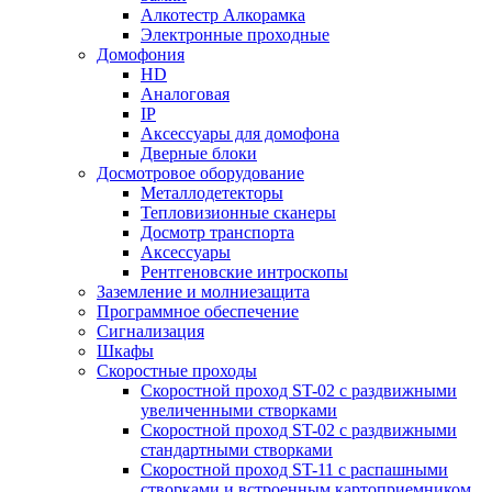
Алкотестр Алкорамка
Электронные проходные
Домофония
HD
Аналоговая
IP
Аксессуары для домофона
Дверные блоки
Досмотровое оборудование
Металлодетекторы
Тепловизионные сканеры
Досмотр транспорта
Аксессуары
Рентгеновские интроскопы
Заземление и молниезащита
Программное обеспечение
Сигнализация
Шкафы
Скоростные проходы
Скоростной проход ST-02 с раздвижными
увеличенными створками
Скоростной проход ST-02 с раздвижными
стандартными створками
Скоростной проход ST-11 с распашными
створками и встроенным картоприемником