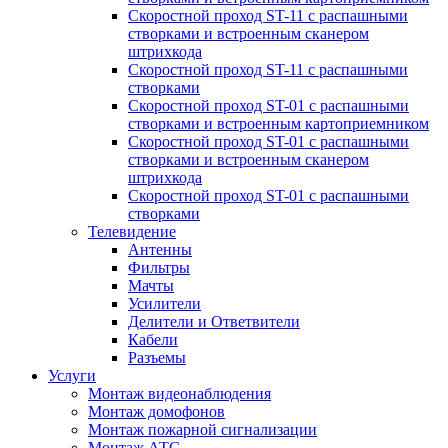
Скоростной проход ST-11 с распашными
створками и встроенным сканером
штрихкода
Скоростной проход ST-11 с распашными
створками
Скоростной проход ST-01 с распашными
створками и встроенным картоприемником
Скоростной проход ST-01 с распашными
створками и встроенным сканером
штрихкода
Скоростной проход ST-01 с распашными
створками
Телевидение
Антенны
Фильтры
Мачты
Усилители
Делители и Ответвители
Кабели
Разъемы
Услуги
Монтаж видеонаблюдения
Монтаж домофонов
Монтаж пожарной сигнализации
Монтаж АТС