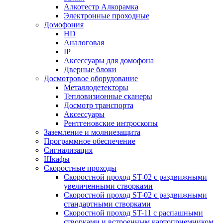
Алкотестр Алкорамка
Электронные проходные
Домофония
HD
Аналоговая
IP
Аксессуары для домофона
Дверные блоки
Досмотровое оборудование
Металлодетекторы
Тепловизионные сканеры
Досмотр транспорта
Аксессуары
Рентгеновские интроскопы
Заземление и молниезащита
Программное обеспечение
Сигнализация
Шкафы
Скоростные проходы
Скоростной проход ST-02 с раздвижными
увеличенными створками
Скоростной проход ST-02 с раздвижными
стандартными створками
Скоростной проход ST-11 с распашными
створками и встроенным картоприемником