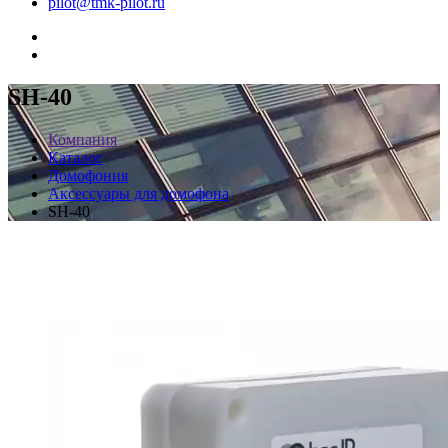
pilot@tmk-pilot.ru
SH-40
Компания
Каталог
Домофония
Аксессуары для домофона
SH-40