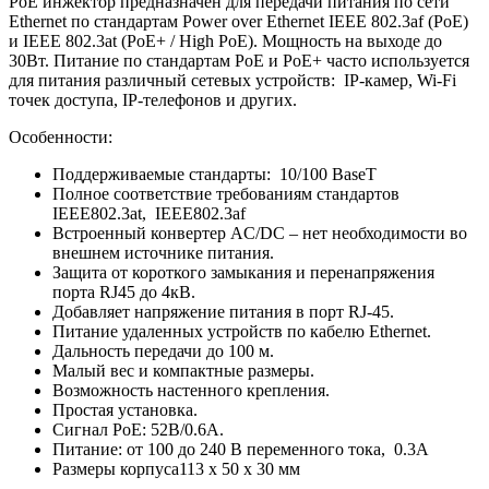
PoE инжектор предназначен для передачи питания по сети
Ethernet по стандартам Power over Ethernet IEEE 802.3af (PoE)
и IEEE 802.3at (PoE+ / High PoE). Мощность на выходе до
30Вт. Питание по стандартам PoE и PoE+ часто используется
для питания различный сетевых устройств: IP-камер, Wi-Fi
точек доступа, IP-телефонов и других.
Особенности:
Поддерживаемые стандарты: 10/100 BaseT
Полное соответствие требованиям стандартов
IEEE802.3at, IEEE802.3af
Встроенный конвертер AC/DC – нет необходимости во
внешнем источнике питания.
Защита от короткого замыкания и перенапряжения
порта RJ45 до 4кВ.
Добавляет напряжение питания в порт RJ-45.
Питание удаленных устройств по кабелю Ethernet.
Дальность передачи до 100 м.
Малый вес и компактные размеры.
Возможность настенного крепления.
Простая установка.
Сигнал PoE: 52В/0.6А.
Питание: от 100 до 240 В переменного тока, 0.3A
Размеры корпуса113 x 50 x 30 мм