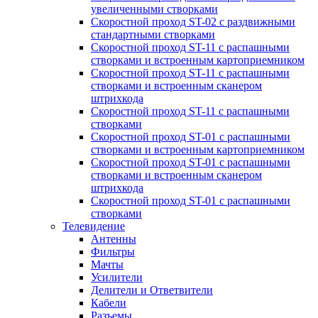
увеличенными створками
Скоростной проход ST-02 с раздвижными
стандартными створками
Скоростной проход ST-11 с распашными
створками и встроенным картоприемником
Скоростной проход ST-11 с распашными
створками и встроенным сканером
штрихкода
Скоростной проход ST-11 с распашными
створками
Скоростной проход ST-01 с распашными
створками и встроенным картоприемником
Скоростной проход ST-01 с распашными
створками и встроенным сканером
штрихкода
Скоростной проход ST-01 с распашными
створками
Телевидение
Антенны
Фильтры
Мачты
Усилители
Делители и Ответвители
Кабели
Разъемы