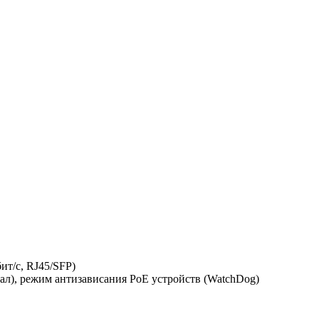
ит/с, RJ45/SFP)
канал), режим антизависания PoE устройств (WatchDog)