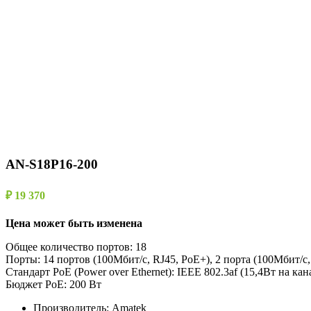
AN-S18P16-200
₽ 19 370
Цена может быть изменена
Общее количество портов: 18
Порты: 14 портов (100Мбит/с, RJ45, PoE+), 2 порта (100Мбит/с,
Стандарт PoE (Power over Ethernet): IEEE 802.3af (15,4Вт на ка
Бюджет PoE: 200 Вт
Производитель:
Amatek