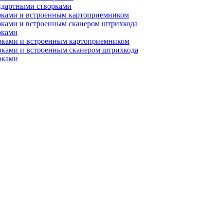
ндартными створками
рками и встроенным картоприемником
рками и встроенным сканером штрихкода
рками
орками и встроенным картоприемником
рками и встроенным сканером штрихкода
рками