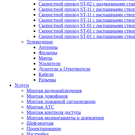
Скоростной проход ST-02 с раздвижными ста
Скоростной проход ST-11 с распашными ство
Скоростной проход ST-11 с распашными ство
Скоростной проход ST-11 с распашными ство
Скоростной проход ST-01 с распашными ств
Скоростной проход ST-01 с распашными ство
Скоростной проход ST-01 с распашными ство
Телевидение
Антенны
Фильтры
Мачты
Усилители
Делители и Ответвители
Кабели
Разъемы
Услуги
Монтаж видеонаблюдения
Монтаж домофонов
Монтаж пожарной сигнализации
Монтаж АТС
Монтаж контроля доступа
Монтаж молниезащиты и заземления
Шеф-монтаж
Проектирование
Настройка