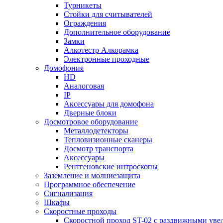
Турникеты
Стойки для считывателей
Ограждения
Дополнительное оборудование
Замки
Алкотестр Алкорамка
Электронные проходные
Домофония
HD
Аналоговая
IP
Аксессуары для домофона
Дверные блоки
Досмотровое оборудование
Металлодетекторы
Тепловизионные сканеры
Досмотр транспорта
Аксессуары
Рентгеновские интроскопы
Заземление и молниезащита
Программное обеспечение
Сигнализация
Шкафы
Скоростные проходы
Скоростной проход ST-02 с раздвижными ув