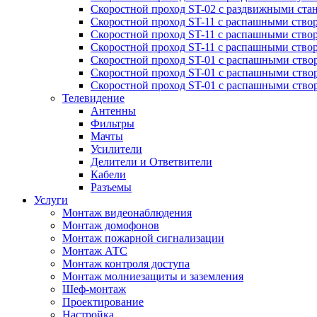
Скоростной проход ST-02 с раздвижными ста
Скоростной проход ST-11 с распашными ство
Скоростной проход ST-11 с распашными ство
Скоростной проход ST-11 с распашными ство
Скоростной проход ST-01 с распашными ств
Скоростной проход ST-01 с распашными ство
Скоростной проход ST-01 с распашными ство
Телевидение
Антенны
Фильтры
Мачты
Усилители
Делители и Ответвители
Кабели
Разъемы
Услуги
Монтаж видеонаблюдения
Монтаж домофонов
Монтаж пожарной сигнализации
Монтаж АТС
Монтаж контроля доступа
Монтаж молниезащиты и заземления
Шеф-монтаж
Проектирование
Настройка