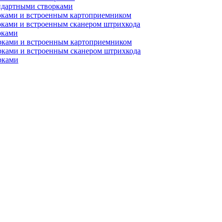
ндартными створками
рками и встроенным картоприемником
рками и встроенным сканером штрихкода
рками
орками и встроенным картоприемником
рками и встроенным сканером штрихкода
рками