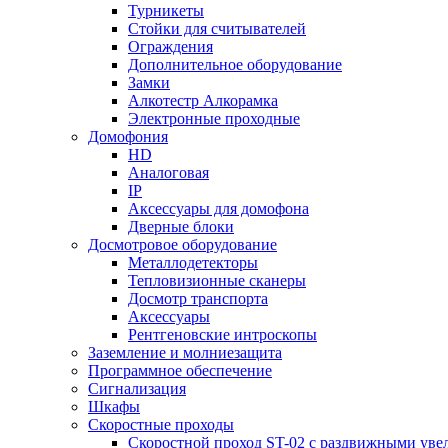
Турникеты
Стойки для считывателей
Ограждения
Дополнительное оборудование
Замки
Алкотестр Алкорамка
Электронные проходные
Домофония
HD
Аналоговая
IP
Аксессуары для домофона
Дверные блоки
Досмотровое оборудование
Металлодетекторы
Тепловизионные сканеры
Досмотр транспорта
Аксессуары
Рентгеновские интроскопы
Заземление и молниезащита
Программное обеспечение
Сигнализация
Шкафы
Скоростные проходы
Скоростной проход ST-02 с раздвижными ув