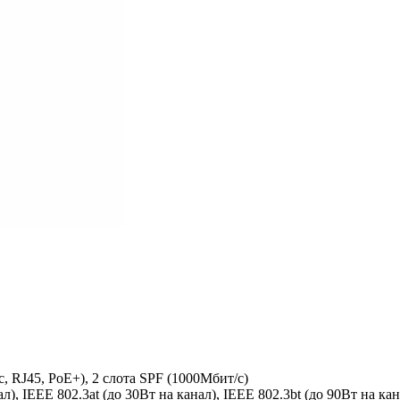
с, RJ45, PoE+), 2 слота SPF (1000Мбит/с)
ал), IEEE 802.3at (до 30Вт на канал), IEEE 802.3bt (до 90Вт на к