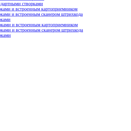
ндартными створками
рками и встроенным картоприемником
рками и встроенным сканером штрихкода
рками
орками и встроенным картоприемником
рками и встроенным сканером штрихкода
рками