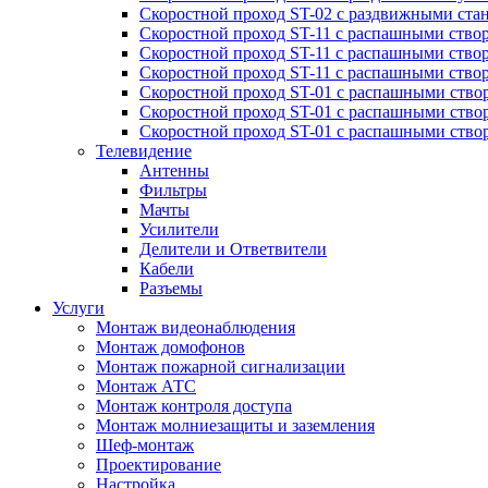
Скоростной проход ST-02 с раздвижными ста
Скоростной проход ST-11 с распашными ство
Скоростной проход ST-11 с распашными ство
Скоростной проход ST-11 с распашными ство
Скоростной проход ST-01 с распашными ств
Скоростной проход ST-01 с распашными ство
Скоростной проход ST-01 с распашными ство
Телевидение
Антенны
Фильтры
Мачты
Усилители
Делители и Ответвители
Кабели
Разъемы
Услуги
Монтаж видеонаблюдения
Монтаж домофонов
Монтаж пожарной сигнализации
Монтаж АТС
Монтаж контроля доступа
Монтаж молниезащиты и заземления
Шеф-монтаж
Проектирование
Настройка