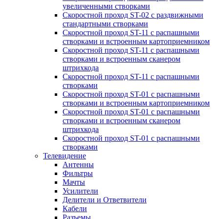
увеличенными створками
Скоростной проход ST-02 с раздвижными
стандартными створками
Скоростной проход ST-11 с распашными
створками и встроенным картоприемником
Скоростной проход ST-11 с распашными
створками и встроенным сканером
штрихкода
Скоростной проход ST-11 с распашными
створками
Скоростной проход ST-01 с распашными
створками и встроенным картоприемником
Скоростной проход ST-01 с распашными
створками и встроенным сканером
штрихкода
Скоростной проход ST-01 с распашными
створками
Телевидение
Антенны
Фильтры
Мачты
Усилители
Делители и Ответвители
Кабели
Разъемы