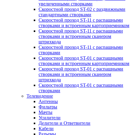
увеличенными створками
Скоростной проход ST-02 с раздвижными
стандартными створками
Скоростной проход ST-11 с распашными
створками и встроенным картоприемником
Скоростной проход ST-11 с распашными
створками и встроенным сканером
штрихкода
Скоростной проход ST-11 с распашными
створками
Скоростной проход ST-01 с распашными
створками и встроенным картоприемником
Скоростной проход ST-01 с распашными
створками и встроенным сканером
штрихкода
Скоростной проход ST-01 с распашными
створками
Телевидение
Антенны
Фильтры
Мачты
Усилители
Делители и Ответвители
Кабели
Разъемы