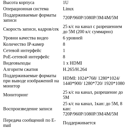
Высота корпуса
1U
Операционная система
Linux
Поддерживаемые форматы
720Р/960P/1080P/3M/4M/5M
записи
25 к/с на канал с разрешением
Скорость записи, кадров/сек
до 5М (200 к/с суммарно)
Уровни качества видео
6 уровней
Количество IP-камер
8
Сетевой интерфейс
1
PoE-сетевой интерфейс
8
Видеовыходы
1 х HDMI
Алгоритм сжатия
H.265/H.264
Поддерживаемые форматы
HDMI: 1024*768/ 1280*1024/
при выводе изображений на
1440*900/ 1280*720/ 1920*1080
монитор
25 к/с на канал, разрешение до
Мониторинг
5M
25 к/с на канал, 1кан: до 5М, 8
Воспроизведение записи
кан:
720P/960P/1080P/3М/4М/5М
Передача сообщений по E-
Поддерживается
mail