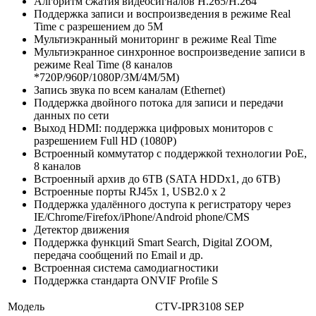
Алгоритм сжатия видеосигналов Н.265/H.264
Поддержка записи и воспроизведения в режиме Real
Time с разрешением до 5М
Мультиэкранный мониторинг в режиме Real Time
Мультиэкранное синхронное воспроизведение записи в
режиме Real Time (8 каналов
*720Р/960P/1080P/3M/4M/5М)
Запись звука по всем каналам (Ethernet)
Поддержка двойного потока для записи и передачи
данных по сети
Выход HDMI: поддержка цифровых мониторов с
разрешением Full HD (1080Р)
Встроенный коммутатор с поддержкой технологии PoE,
8 каналов
Встроенный архив до 6TB (SATA HDDx1, до 6TB)
Встроенные порты RJ45x 1, USB2.0 x 2
Поддержка удалённого доступа к регистратору через
IE/Chrome/Firefox/iPhone/Android phone/CMS
Детектор движения
Поддержка функций Smart Search, Digital ZOOM,
передача сообщений по Email и др.
Встроенная система самодиагностики
Поддержка стандарта ONVIF Profile S
Модель
CTV-IPR3108 SEP