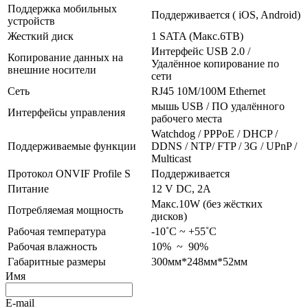
Поддержка мобильных
Поддерживается ( iOS, Android)
устройств
Жесткий диск
1 SATA (Maкс.6TB)
Интерфейс USB 2.0 /
Копирование данных на
Удалённое копирование по
внешние носители
сети
Сеть
RJ45 10M/100M Ethernet
мышь USB / ПО удалённого
Интерфейсы управления
рабочего места
Watchdog / PPPoE / DHCP /
Поддерживаемые функции
DDNS / NTP/ FTP / 3G / UPnP /
Multicast
Протокол ONVIF Profile S
Поддерживается
Питание
12 V DC, 2A
Макс.10W (без жёстких
Потребляемая мощность
дисков)
Рабочая температура
-10˚C ~ +55˚C
Рабочая влажность
10% ~ 90%
Габаритные размеры
300мм*248мм*52мм
Имя
E-mail