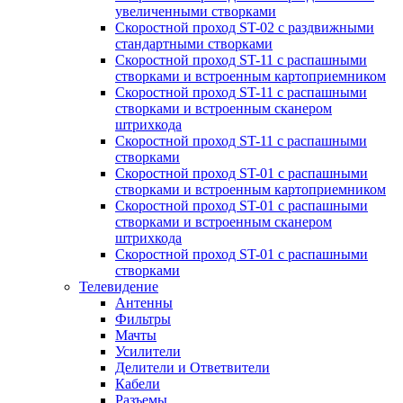
увеличенными створками
Скоростной проход ST-02 с раздвижными
стандартными створками
Скоростной проход ST-11 с распашными
створками и встроенным картоприемником
Скоростной проход ST-11 с распашными
створками и встроенным сканером
штрихкода
Скоростной проход ST-11 с распашными
створками
Скоростной проход ST-01 с распашными
створками и встроенным картоприемником
Скоростной проход ST-01 с распашными
створками и встроенным сканером
штрихкода
Скоростной проход ST-01 с распашными
створками
Телевидение
Антенны
Фильтры
Мачты
Усилители
Делители и Ответвители
Кабели
Разъемы