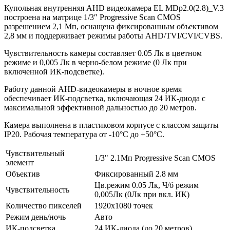
Купольная внутренняя AHD видеокамера EL MDp2.0(2.8)_V.3
построена на матрице 1/3″ Progressive Scan CMOS
разрешением 2,1 Мп, оснащена фиксированным объективом
2,8 мм и поддерживает режимы работы AHD/TVI/CVI/CVBS.
Чувствительность камеры составляет 0.05 Лк в цветном
режиме и 0,005 Лк в черно-белом режиме (0 Лк при
включенной ИК-подсветке).
Работу данной AHD-видеокамеры в ночное время
обеспечивает ИК-подсветка, включающая 24 ИК-диода с
максимальной эффективной дальностью до 20 метров.
Камера выполнена в пластиковом корпусе с классом защиты
IP20. Рабочая температура от -10°С до +50°С.
Чувствительный
1/3" 2.1Мп Progressive Scan CMOS
элемент
Объектив
Фиксированный 2.8 мм
Цв.режим 0.05 Лк, Ч/б режим
Чувствительность
0,005Лк (0Лк при вкл. ИК)
Количество пикселей
1920x1080 точек
Режим день/ночь
Авто
ИК-подсветка
24 ИК-диода (до 20 метров)