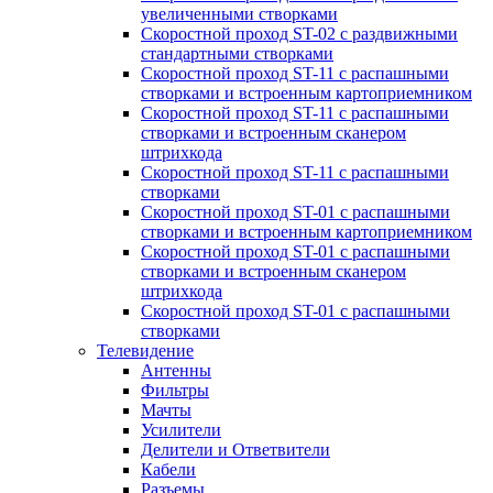
увеличенными створками
Скоростной проход ST-02 с раздвижными
стандартными створками
Скоростной проход ST-11 с распашными
створками и встроенным картоприемником
Скоростной проход ST-11 с распашными
створками и встроенным сканером
штрихкода
Скоростной проход ST-11 с распашными
створками
Скоростной проход ST-01 с распашными
створками и встроенным картоприемником
Скоростной проход ST-01 с распашными
створками и встроенным сканером
штрихкода
Скоростной проход ST-01 с распашными
створками
Телевидение
Антенны
Фильтры
Мачты
Усилители
Делители и Ответвители
Кабели
Разъемы