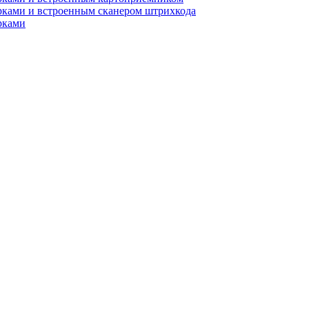
рками и встроенным сканером штрихкода
рками