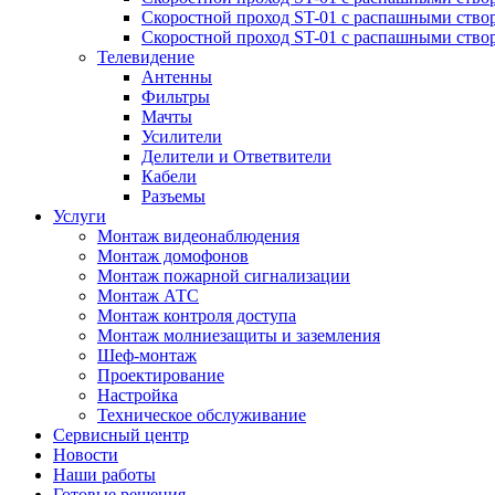
Скоростной проход ST-01 с распашными ство
Скоростной проход ST-01 с распашными ство
Телевидение
Антенны
Фильтры
Мачты
Усилители
Делители и Ответвители
Кабели
Разъемы
Услуги
Монтаж видеонаблюдения
Монтаж домофонов
Монтаж пожарной сигнализации
Монтаж АТС
Монтаж контроля доступа
Монтаж молниезащиты и заземления
Шеф-монтаж
Проектирование
Настройка
Техническое обслуживание
Сервисный центр
Новости
Наши работы
Готовые решения