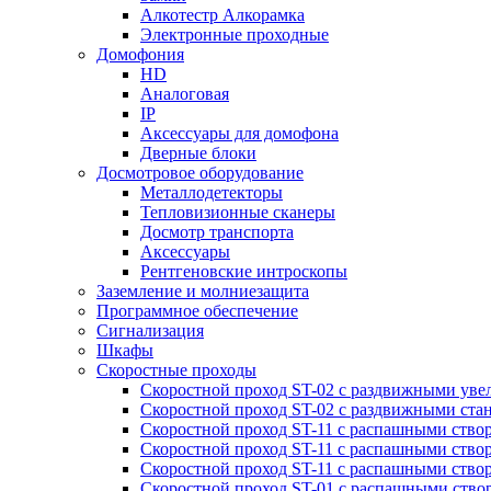
Алкотестр Алкорамка
Электронные проходные
Домофония
HD
Аналоговая
IP
Аксессуары для домофона
Дверные блоки
Досмотровое оборудование
Металлодетекторы
Тепловизионные сканеры
Досмотр транспорта
Аксессуары
Рентгеновские интроскопы
Заземление и молниезащита
Программное обеспечение
Сигнализация
Шкафы
Скоростные проходы
Скоростной проход ST-02 с раздвижными ув
Скоростной проход ST-02 с раздвижными ста
Скоростной проход ST-11 с распашными ство
Скоростной проход ST-11 с распашными ство
Скоростной проход ST-11 с распашными ство
Скоростной проход ST-01 с распашными ств