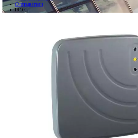
Считыватели
IR10