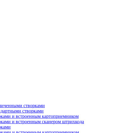
еличенными створками
ндартными створками
рками и встроенным картоприемником
рками и встроенным сканером штрихкода
рками
орками и встроенным картоприемником