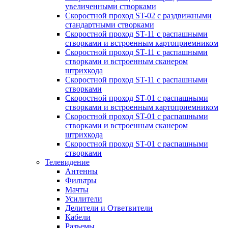
увеличенными створками
Скоростной проход ST-02 с раздвижными
стандартными створками
Скоростной проход ST-11 с распашными
створками и встроенным картоприемником
Скоростной проход ST-11 с распашными
створками и встроенным сканером
штрихкода
Скоростной проход ST-11 с распашными
створками
Скоростной проход ST-01 с распашными
створками и встроенным картоприемником
Скоростной проход ST-01 с распашными
створками и встроенным сканером
штрихкода
Скоростной проход ST-01 с распашными
створками
Телевидение
Антенны
Фильтры
Мачты
Усилители
Делители и Ответвители
Кабели
Разъемы