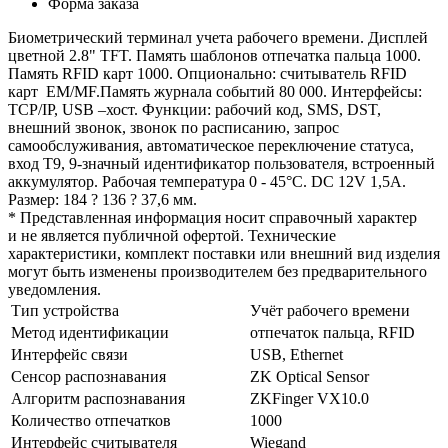
Форма заказа
Биометрический терминал учета рабочего времени. Дисплей
цветной 2.8" TFT. Память шаблонов отпечатка пальца 1000.
Память RFID карт 1000. Опционально: считыватель RFID
карт EM/MF.Память журнала событий 80 000. Интерфейсы:
TCP/IP, USB –хост. Функции: рабочий код, SMS, DST,
внешний звонок, звонок по расписанию, запрос
самообслуживания, автоматическое переключение статуса,
вход Т9, 9-значный идентификатор пользователя, встроенный
аккумулятор. Рабочая температура 0 - 45°C. DC 12V 1,5A.
Размер: 184 ? 136 ? 37,6 мм.
* Представленная информация носит справочный характер
и не является публичной офертой. Технические
характеристики, комплект поставки или внешний вид изделия
могут быть изменены производителем без предварительного
уведомления.
Тип устройства
Учёт рабочего времени
Метод идентификации
отпечаток пальца, RFID
Интерфейс связи
USB, Ethernet
Сенсор распознавания
ZK Optical Sensor
Алгоритм распознавания
ZKFinger VX10.0
Количество отпечатков
1000
Интерфейс считывателя
Wiegand