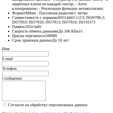
защитных ключа на каждый сектор; - Анти
клонирование; - Реализация функции антиколлизии;
Формат
Mifare , Пассивная радиочаст. метка
Совместимость с нормами
ISO14443-1/2/3; ISO9798-2;
ISO7810; ISO7810; ISO7813; ISO7816; ISO10373
Память
1024 байт
Скорость обмена данными
До 106 КБит/с
Циклы перезаписи
100000
Срок хранения данных
До 10 лет
Имя
E-mail
Телефон
Сообщение
Согласен на обработку персональных данных