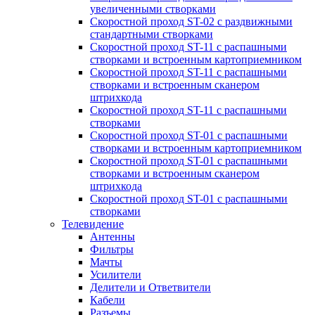
увеличенными створками
Скоростной проход ST-02 с раздвижными
стандартными створками
Скоростной проход ST-11 с распашными
створками и встроенным картоприемником
Скоростной проход ST-11 с распашными
створками и встроенным сканером
штрихкода
Скоростной проход ST-11 с распашными
створками
Скоростной проход ST-01 с распашными
створками и встроенным картоприемником
Скоростной проход ST-01 с распашными
створками и встроенным сканером
штрихкода
Скоростной проход ST-01 с распашными
створками
Телевидение
Антенны
Фильтры
Мачты
Усилители
Делители и Ответвители
Кабели
Разъемы