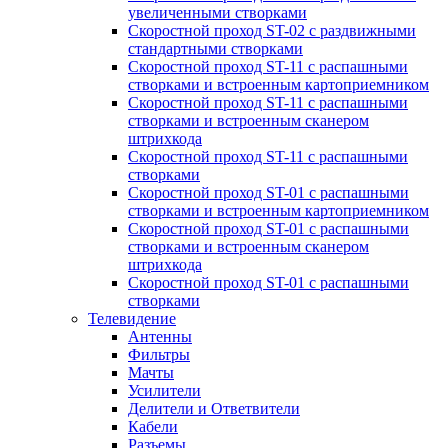
увеличенными створками
Скоростной проход ST-02 с раздвижными
стандартными створками
Скоростной проход ST-11 с распашными
створками и встроенным картоприемником
Скоростной проход ST-11 с распашными
створками и встроенным сканером
штрихкода
Скоростной проход ST-11 с распашными
створками
Скоростной проход ST-01 с распашными
створками и встроенным картоприемником
Скоростной проход ST-01 с распашными
створками и встроенным сканером
штрихкода
Скоростной проход ST-01 с распашными
створками
Телевидение
Антенны
Фильтры
Мачты
Усилители
Делители и Ответвители
Кабели
Разъемы