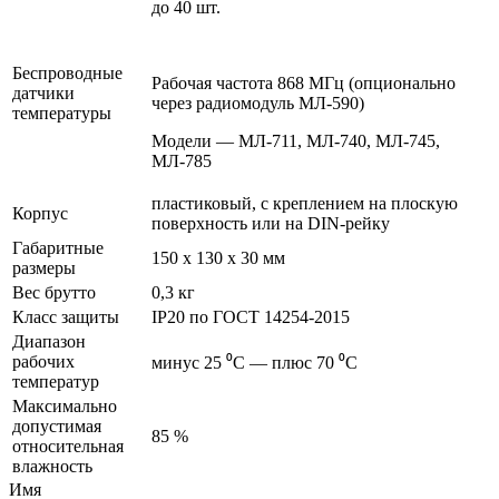
до 40 шт.
Беспроводные
Рабочая частота 868 МГц (опционально
датчики
через радиомодуль МЛ-590)
температуры
Модели — МЛ-711, МЛ-740, МЛ-745,
МЛ-785
пластиковый, с креплением на плоскую
Корпус
поверхность или на DIN-рейку
Габаритные
150 х 130 х 30 мм
размеры
Вес брутто
0,3 кг
Класс защиты
IP20 по ГОСТ 14254-2015
Диапазон
рабочих
минус 25 ⁰С — плюс 70 ⁰С
температур
Максимально
допустимая
85 %
относительная
влажность
Имя