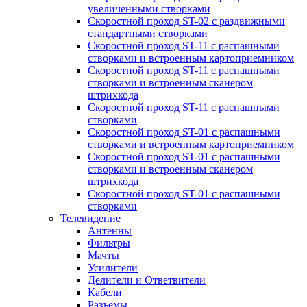
увеличенными створками
Скоростной проход ST-02 с раздвижными
стандартными створками
Скоростной проход ST-11 с распашными
створками и встроенным картоприемником
Скоростной проход ST-11 с распашными
створками и встроенным сканером
штрихкода
Скоростной проход ST-11 с распашными
створками
Скоростной проход ST-01 с распашными
створками и встроенным картоприемником
Скоростной проход ST-01 с распашными
створками и встроенным сканером
штрихкода
Скоростной проход ST-01 с распашными
створками
Телевидение
Антенны
Фильтры
Мачты
Усилители
Делители и Ответвители
Кабели
Разъемы