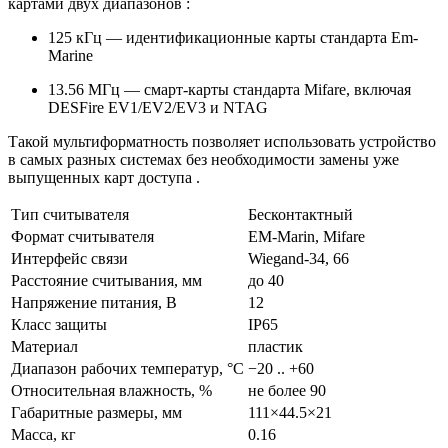
картами двух диапазонов :
125 кГц
— идентификационные карты стандарта Em-
Marine
13.56 МГц
— смарт-карты стандарта Mifare, включая
DESFire EV1/EV2/EV3 и NTAG
Такой мультиформатность позволяет использовать устройство
в самых разных системах без необходимости замены уже
выпущенных карт доступа .
Тип считывателя
Бесконтактный
Формат считывателя
EM-Marin, Mifare
Интерфейс связи
Wiegand-34, 66
Расстояние считывания, мм
до 40
Напряжение питания, В
12
Класс защиты
IP65
Материал
пластик
Диапазон рабочих температур, °C
−20 .. +60
Относительная влажность, %
не более 90
Габаритные размеры, мм
111×44.5×21
Масса, кг
0.16