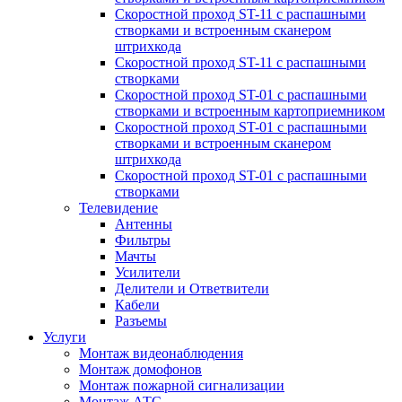
Скоростной проход ST-11 с распашными
створками и встроенным сканером
штрихкода
Скоростной проход ST-11 с распашными
створками
Скоростной проход ST-01 с распашными
створками и встроенным картоприемником
Скоростной проход ST-01 с распашными
створками и встроенным сканером
штрихкода
Скоростной проход ST-01 с распашными
створками
Телевидение
Антенны
Фильтры
Мачты
Усилители
Делители и Ответвители
Кабели
Разъемы
Услуги
Монтаж видеонаблюдения
Монтаж домофонов
Монтаж пожарной сигнализации
Монтаж АТС