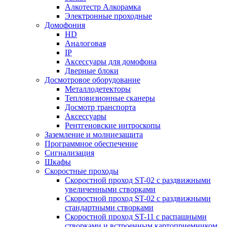
Алкотестр Алкорамка
Электронные проходные
Домофония
HD
Аналоговая
IP
Аксессуары для домофона
Дверные блоки
Досмотровое оборудование
Металлодетекторы
Тепловизионные сканеры
Досмотр транспорта
Аксессуары
Рентгеновские интроскопы
Заземление и молниезащита
Программное обеспечение
Сигнализация
Шкафы
Скоростные проходы
Скоростной проход ST-02 с раздвижными
увеличенными створками
Скоростной проход ST-02 с раздвижными
стандартными створками
Скоростной проход ST-11 с распашными
створками и встроенным картоприемником