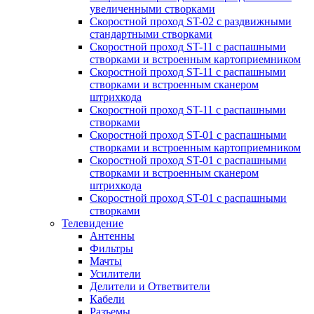
увеличенными створками
Скоростной проход ST-02 с раздвижными
стандартными створками
Скоростной проход ST-11 с распашными
створками и встроенным картоприемником
Скоростной проход ST-11 с распашными
створками и встроенным сканером
штрихкода
Скоростной проход ST-11 с распашными
створками
Скоростной проход ST-01 с распашными
створками и встроенным картоприемником
Скоростной проход ST-01 с распашными
створками и встроенным сканером
штрихкода
Скоростной проход ST-01 с распашными
створками
Телевидение
Антенны
Фильтры
Мачты
Усилители
Делители и Ответвители
Кабели
Разъемы