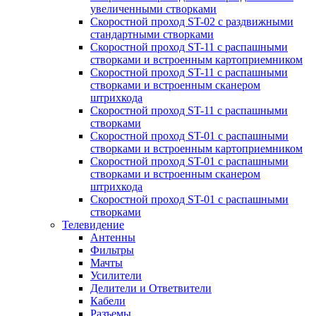
увеличенными створками
Скоростной проход ST-02 с раздвижными
стандартными створками
Скоростной проход ST-11 с распашными
створками и встроенным картоприемником
Скоростной проход ST-11 с распашными
створками и встроенным сканером
штрихкода
Скоростной проход ST-11 с распашными
створками
Скоростной проход ST-01 с распашными
створками и встроенным картоприемником
Скоростной проход ST-01 с распашными
створками и встроенным сканером
штрихкода
Скоростной проход ST-01 с распашными
створками
Телевидение
Антенны
Фильтры
Мачты
Усилители
Делители и Ответвители
Кабели
Разъемы