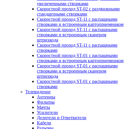
увеличенными створками
Скоростной проход ST-02 с раздвижными
стандартными створками
Скоростной проход ST-11 с распашными
створками и встроенным картоприемником
Скоростной проход ST-11 с распашными
створками и встроенным сканером
штрихкода
Скоростной проход ST-11 с распашными
створками
Скоростной проход ST-01 с распашными
створками и встроенным картоприемником
Скоростной проход ST-01 с распашными
створками и встроенным сканером
штрихкода
Скоростной проход ST-01 с распашными
створками
Телевидение
Антенны
Фильтры
Мачты
Усилители
Делители и Ответвители
Кабели
Разъемы