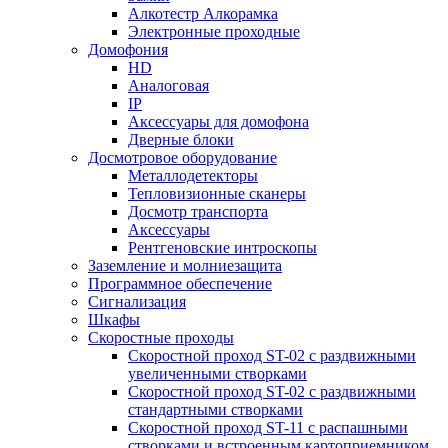
Алкотестр Алкорамка
Электронные проходные
Домофония
HD
Аналоговая
IP
Аксессуары для домофона
Дверные блоки
Досмотровое оборудование
Металлодетекторы
Тепловизионные сканеры
Досмотр транспорта
Аксессуары
Рентгеновские интроскопы
Заземление и молниезащита
Программное обеспечение
Сигнализация
Шкафы
Скоростные проходы
Скоростной проход ST-02 с раздвижными
увеличенными створками
Скоростной проход ST-02 с раздвижными
стандартными створками
Скоростной проход ST-11 с распашными
створками и встроенным картоприемником