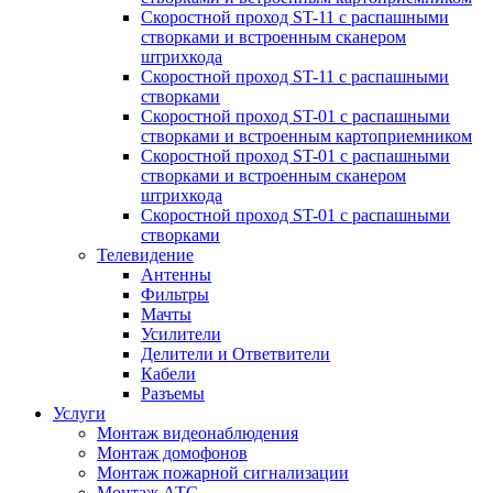
Скоростной проход ST-11 с распашными
створками и встроенным сканером
штрихкода
Скоростной проход ST-11 с распашными
створками
Скоростной проход ST-01 с распашными
створками и встроенным картоприемником
Скоростной проход ST-01 с распашными
створками и встроенным сканером
штрихкода
Скоростной проход ST-01 с распашными
створками
Телевидение
Антенны
Фильтры
Мачты
Усилители
Делители и Ответвители
Кабели
Разъемы
Услуги
Монтаж видеонаблюдения
Монтаж домофонов
Монтаж пожарной сигнализации
Монтаж АТС