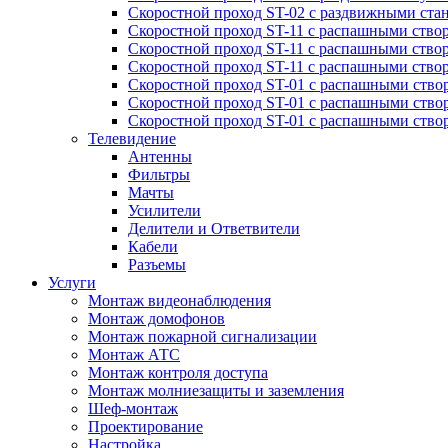
Скоростной проход ST-02 с раздвижными ста
Скоростной проход ST-11 с распашными ство
Скоростной проход ST-11 с распашными ство
Скоростной проход ST-11 с распашными ство
Скоростной проход ST-01 с распашными ств
Скоростной проход ST-01 с распашными ство
Скоростной проход ST-01 с распашными ство
Телевидение
Антенны
Фильтры
Мачты
Усилители
Делители и Ответвители
Кабели
Разъемы
Услуги
Монтаж видеонаблюдения
Монтаж домофонов
Монтаж пожарной сигнализации
Монтаж АТС
Монтаж контроля доступа
Монтаж молниезащиты и заземления
Шеф-монтаж
Проектирование
Настройка