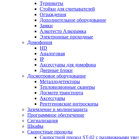
Турникеты
Стойки для считывателей
Ограждения
Дополнительное оборудование
Замки
Алкотестр Алкорамка
Электронные проходные
Домофония
HD
Аналоговая
IP
Аксессуары для домофона
Дверные блоки
Досмотровое оборудование
Металлодетекторы
Тепловизионные сканеры
Досмотр транспорта
Аксессуары
Рентгеновские интроскопы
Заземление и молниезащита
Программное обеспечение
Сигнализация
Шкафы
Скоростные проходы
Скоростной проход ST-02 с раздвижными ув