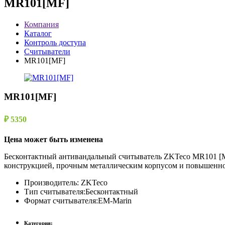
MR101[MF]
Компания
Каталог
Контроль доступа
Считыватели
MR101[MF]
MR101[MF]
₽ 5350
Цена может быть изменена
Бесконтактный антивандальный считыватель ZKTeco MR101 [MF
конструкцией, прочным металлическим корпусом и повышенной
Производитель:
ZKTeco
Тип считывателя:
Бесконтактный
Формат считывателя:
EM-Marin
Категория: