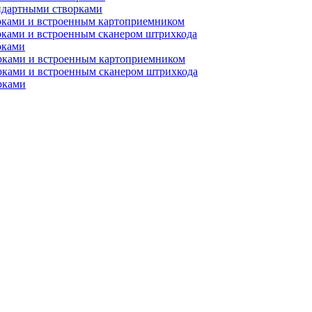
ндартными створками
рками и встроенным картоприемником
рками и встроенным сканером штрихкода
рками
орками и встроенным картоприемником
рками и встроенным сканером штрихкода
рками