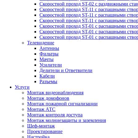
Скоростной проход ST-02 с раздвижными ста
Скоростной проход ST-11 с распашными ство
Скоростной проход ST-11 с распашными ство
Скоростной проход ST-11 с распашными ство
Скоростной проход ST-01 с распашными ств
Скоростной проход ST-01 с распашными ство
Скоростной проход ST-01 с распашными ство
Телевидение
Антенны
Фильтры
Мачты
Усилители
Делители и Ответвители
Кабели
Разъемы
Услуги
Монтаж видеонаблюдения
Монтаж домофонов
Монтаж пожарной сигнализации
Монтаж АТС
Монтаж контроля доступа
Монтаж молниезащиты и заземления
Шеф-монтаж
Проектирование
Настройка