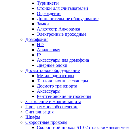
Турникеты
Стойки для считывателей
Ограждения
Дополнительное оборудование
Замки
Алкотестр Алкорамка
Электронные проходные
Домофония
HD
Аналоговая
IP
Аксессуары для домофона
Дверные блоки
Досмотровое оборудование
Металлодетекторы
Тепловизионные сканеры
Досмотр транспорта
Аксессуары
Рентгеновские интроскопы
Заземление и молниезащита
Программное обеспечение
Сигнализация
Шкафы
Скоростные проходы
Скоростной проход ST-02 с раздвижными ув