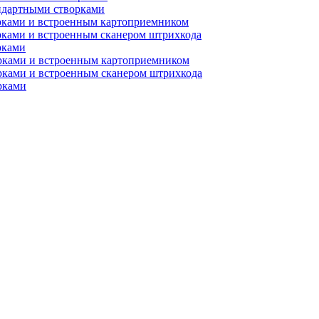
ндартными створками
рками и встроенным картоприемником
рками и встроенным сканером штрихкода
рками
орками и встроенным картоприемником
рками и встроенным сканером штрихкода
рками