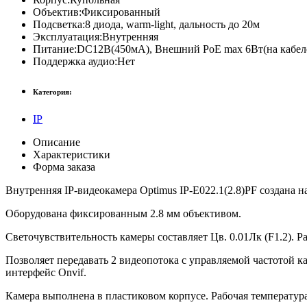
Объектив:
Фиксированный
Подсветка:
8 диода, warm-light, дальность до 20м
Эксплуатация:
Внутренняя
Питание:
DC12В(450мА), Внешний PoE max 6Вт(на кабел
Поддержка аудио:
Нет
Категория:
IP
Описание
Характеристики
Форма заказа
Внутренняя IP-видеокамера Optimus IP-E022.1(2.8)PF создана н
Оборудована фиксированным 2.8 мм объективом.
Светочувствительность камеры составляет Цв. 0.01Лк (F1.2). Ра
Позволяет передавать 2 видеопотока с управляемой частотой к
интерфейс Onvif.
Камера выполнена в пластиковом корпусе. Рабочая температура