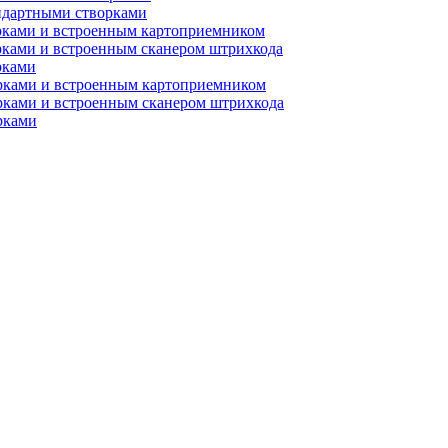
ндартными створками
рками и встроенным картоприемником
рками и встроенным сканером штрихкода
рками
орками и встроенным картоприемником
рками и встроенным сканером штрихкода
рками