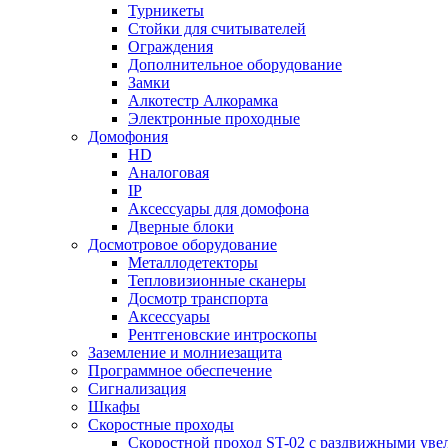
Турникеты
Стойки для считывателей
Ограждения
Дополнительное оборудование
Замки
Алкотестр Алкорамка
Электронные проходные
Домофония
HD
Аналоговая
IP
Аксессуары для домофона
Дверные блоки
Досмотровое оборудование
Металлодетекторы
Тепловизионные сканеры
Досмотр транспорта
Аксессуары
Рентгеновские интроскопы
Заземление и молниезащита
Программное обеспечение
Сигнализация
Шкафы
Скоростные проходы
Скоростной проход ST-02 с раздвижными ув