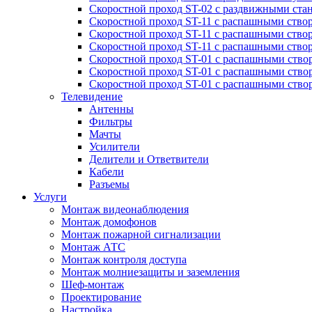
Скоростной проход ST-02 с раздвижными ста
Скоростной проход ST-11 с распашными ство
Скоростной проход ST-11 с распашными ство
Скоростной проход ST-11 с распашными ство
Скоростной проход ST-01 с распашными ств
Скоростной проход ST-01 с распашными ство
Скоростной проход ST-01 с распашными ство
Телевидение
Антенны
Фильтры
Мачты
Усилители
Делители и Ответвители
Кабели
Разъемы
Услуги
Монтаж видеонаблюдения
Монтаж домофонов
Монтаж пожарной сигнализации
Монтаж АТС
Монтаж контроля доступа
Монтаж молниезащиты и заземления
Шеф-монтаж
Проектирование
Настройка