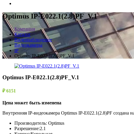
Optimus IP-E022.1(2.8)PF_V.1
Компания
Каталог
Видеонаблюдение
Видеокамеры
IP
Optimus IP-E022.1(2.8)PF_V.1
Optimus IP-E022.1(2.8)PF_V.1
₽ 6151
Цена может быть изменена
Внутренняя IP-видеокамера Optimus IP-E022.1(2.8)PF создана н
Производитель:
Optimus
Разрешение:
2.1
Корпус:
Купольная