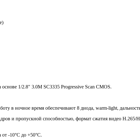
е)
а основе 1/2.8" 3.0M SC3335 Progressive Scan CMOS.
боту в ночное время обеспечивают 8 диода, warm-light, дальность
адров и пропускной способностью, формат сжатия видео H.265/H.2
 от -10°С до +50°С.