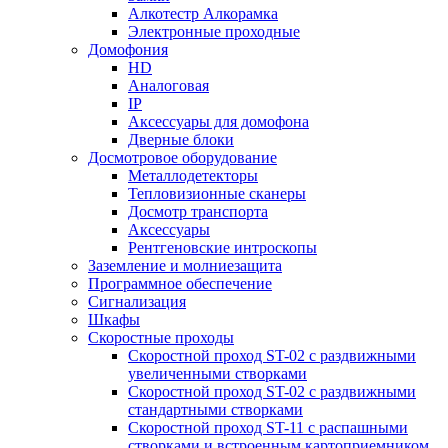
Алкотестр Алкорамка
Электронные проходные
Домофония
HD
Аналоговая
IP
Аксессуары для домофона
Дверные блоки
Досмотровое оборудование
Металлодетекторы
Тепловизионные сканеры
Досмотр транспорта
Аксессуары
Рентгеновские интроскопы
Заземление и молниезащита
Программное обеспечение
Сигнализация
Шкафы
Скоростные проходы
Скоростной проход ST-02 с раздвижными
увеличенными створками
Скоростной проход ST-02 с раздвижными
стандартными створками
Скоростной проход ST-11 с распашными
створками и встроенным картоприемником