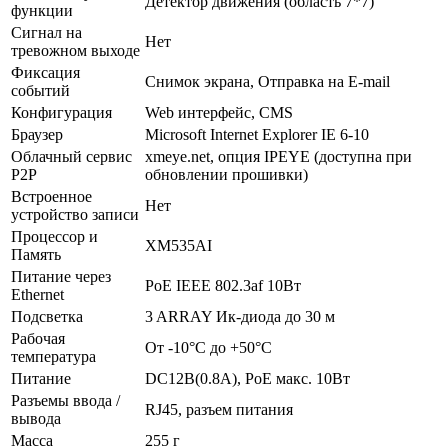
Детектор движения (область 7*7)
функции
Сигнал на
Нет
тревожном выходе
Фиксация
Снимок экрана, Отправка на E-mail
событий
Конфигурация
Web интерфейс, CMS
Браузер
Microsoft Internet Explorer IE 6-10
Облачный сервис
xmeye.net, опция IPEYE (доступна при
P2P
обновлении прошивки)
Встроенное
Нет
устройство записи
Процессор и
XM535AI
Память
Питание через
PoE IEEE 802.3af 10Вт
Ethernet
Подсветка
3 ARRAY Ик-диода до 30 м
Рабочая
От -10°С до +50°С
температура
Питание
DC12В(0.8А), PoE макс. 10Вт
Разъемы ввода /
RJ45, разъем питания
вывода
Масса
255 г