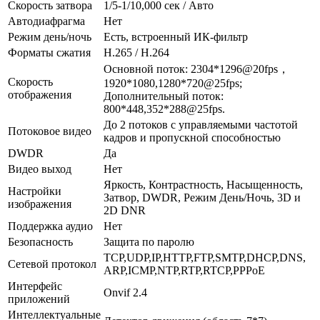
Скорость затвора
1/5-1/10,000 сек / Авто
Автодиафрагма
Нет
Режим день/ночь
Есть, встроенный ИК-фильтр
Форматы сжатия
H.265 / H.264
Основной поток: 2304*1296@20fps，
Скорость
1920*1080,1280*720@25fps;
отображения
Дополнительный поток:
800*448,352*288@25fps.
До 2 потоков с управляемыми частотой
Потоковое видео
кадров и пропускной способностью
DWDR
Да
Видео выход
Нет
Яркость, Контрастность, Насыщенность,
Настройки
Затвор, DWDR, Режим День/Ночь, 3D и
изображения
2D DNR
Поддержка аудио
Нет
Безопасность
Защита по паролю
TCP,UDP,IP,HTTP,FTP,SMTP,DHCP,DNS,
Сетевой протокол
ARP,ICMP,NTP,RTP,RTCP,PPPoE
Интерфейс
Onvif 2.4
приложений
Интеллектуальные