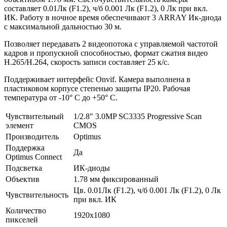
составляет 0.01Лк (F1.2), ч/б 0.001 Лк (F1.2), 0 Лк при вкл.
ИК. Работу в ночное время обеспечивают 3 ARRAY Ик-диода
с максимальной дальностью 30 м.
Позволяет передавать 2 видеопотока с управляемой частотой
кадров и пропускной способностью, формат сжатия видео
H.265/H.264, скорость записи составляет 25 к/с.
Поддерживает интерфейс Onvif. Камера выполнена в
пластиковом корпусе степенью защиты IP20. Рабочая
температура от -10° С до +50° С.
Чувствительный
1/2.8" 3.0MP SC3335 Progressive Scan
элемент
CMOS
Производитель
Optimus
Поддержка
Да
Optimus Connect
Подсветка
ИК-диоды
Объектив
1.78 мм фиксированный
Цв. 0.01Лк (F1.2), ч/б 0.001 Лк (F1.2), 0 Лк
Чувствительность
при вкл. ИК
Количество
1920х1080
пикселей