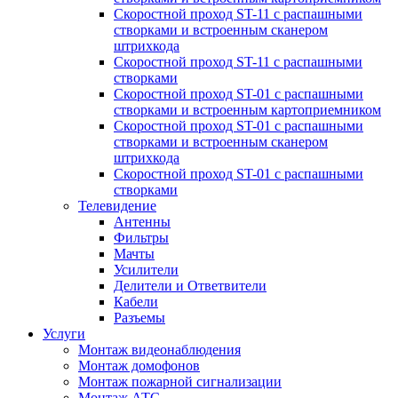
Скоростной проход ST-11 с распашными
створками и встроенным сканером
штрихкода
Скоростной проход ST-11 с распашными
створками
Скоростной проход ST-01 с распашными
створками и встроенным картоприемником
Скоростной проход ST-01 с распашными
створками и встроенным сканером
штрихкода
Скоростной проход ST-01 с распашными
створками
Телевидение
Антенны
Фильтры
Мачты
Усилители
Делители и Ответвители
Кабели
Разъемы
Услуги
Монтаж видеонаблюдения
Монтаж домофонов
Монтаж пожарной сигнализации
Монтаж АТС