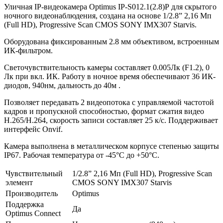
Уличная IP-видеокамера Optimus IP-S012.1(2.8)P для скрытого
ночного видеонаблюдения, создана на основе 1/2.8” 2,16 Мп
(Full HD), Progressive Scan CMOS SONY IMX307 Starvis.
Оборудована фиксированным 2.8 мм объективом, встроенным
ИК-фильтром.
Светочувствительность камеры составляет 0.005Лк (F1.2), 0
Лк при вкл. ИК. Работу в ночное время обеспечивают 36 ИК-
диодов, 940нм, дальность до 40м .
Позволяет передавать 2 видеопотока с управляемой частотой
кадров и пропускной способностью, формат сжатия видео
H.265/H.264, скорость записи составляет 25 к/с. Поддерживает
интерфейс Onvif.
Камера выполнена в металлическом корпусе степенью защиты
IP67. Рабочая температура от -45°С до +50°С.
Чувствительный
1/2.8” 2,16 Мп (Full HD), Progressive Scan
элемент
CMOS SONY IMX307 Starvis
Производитель
Optimus
Поддержка
Да
Optimus Connect