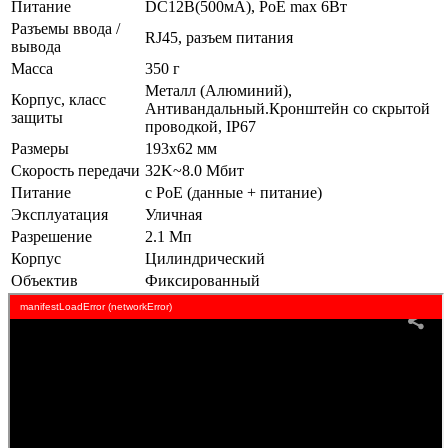
Питание
DC12В(500мА), PoE max 6Вт
Разъемы ввода /
RJ45, разъем питания
вывода
Масса
350 г
Металл (Алюминий),
Корпус, класс
Антивандальный.Кронштейн со скрытой
защиты
проводкой, IP67
Размеры
193х62 мм
Скорость передачи
32K~8.0 Мбит
Питание
с PoE (данные + питание)
Эксплуатация
Уличная
Разрешение
2.1 Мп
Корпус
Цилиндрический
Объектив
Фиксированный