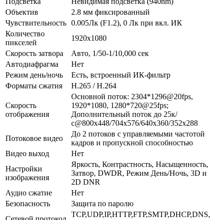
Подсветка
Невидимая подсветка (940nm)
Объектив
2.8 мм фиксированный
Чувствительность
0.005Лк (F1.2), 0 Лк при вкл. ИК
Количество
1920х1080
пикселей
Скорость затвора
Авто, 1/50-1/10,000 сек
Автодиафрагма
Нет
Режим день/ночь
Есть, встроенный ИК-фильтр
Форматы сжатия
H.265 / H.264
Основной поток: 2304*1296@20fps,
Скорость
1920*1080, 1280*720@25fps;
отображения
Дополнительный поток до 25к/
с@800x448/704х576/640x360/352х288
До 2 потоков с управляемыми частотой
Потоковое видео
кадров и пропускной способностью
Видео выход
Нет
Яркость, Контрастность, Насыщенность,
Настройки
Затвор, DWDR, Режим День/Ночь, 3D и
изображения
2D DNR
Аудио сжатие
Нет
Безопасность
Защита по паролю
TCP,UDP,IP,HTTP,FTP,SMTP,DHCP,DNS,
Сетевой протокол