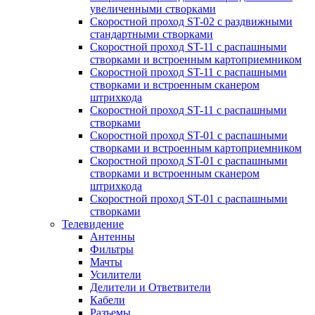
увеличенными створками
Скоростной проход ST-02 с раздвижными
стандартными створками
Скоростной проход ST-11 с распашными
створками и встроенным картоприемником
Скоростной проход ST-11 с распашными
створками и встроенным сканером
штрихкода
Скоростной проход ST-11 с распашными
створками
Скоростной проход ST-01 с распашными
створками и встроенным картоприемником
Скоростной проход ST-01 с распашными
створками и встроенным сканером
штрихкода
Скоростной проход ST-01 с распашными
створками
Телевидение
Антенны
Фильтры
Мачты
Усилители
Делители и Ответвители
Кабели
Разъемы