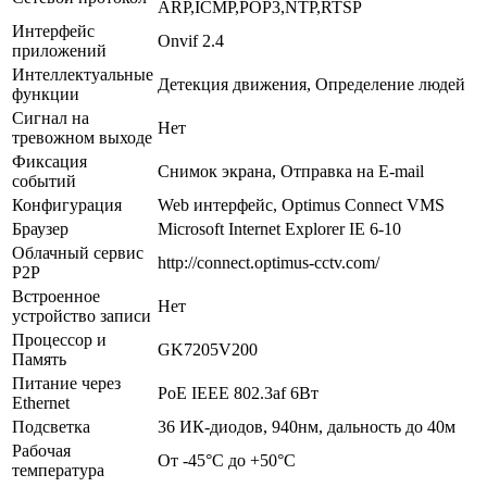
ARP,ICMP,POP3,NTP,RTSP
Интерфейс
Onvif 2.4
приложений
Интеллектуальные
Детекция движения, Определение людей
функции
Сигнал на
Нет
тревожном выходе
Фиксация
Снимок экрана, Отправка на E-mail
событий
Конфигурация
Web интерфейс, Optimus Connect VMS
Браузер
Microsoft Internet Explorer IE 6-10
Облачный сервис
http://connect.optimus-cctv.com/
P2P
Встроенное
Нет
устройство записи
Процессор и
GK7205V200
Память
Питание через
PoE IEEE 802.3af 6Вт
Ethernet
Подсветка
36 ИК-диодов, 940нм, дальность до 40м
Рабочая
От -45°С до +50°С
температура