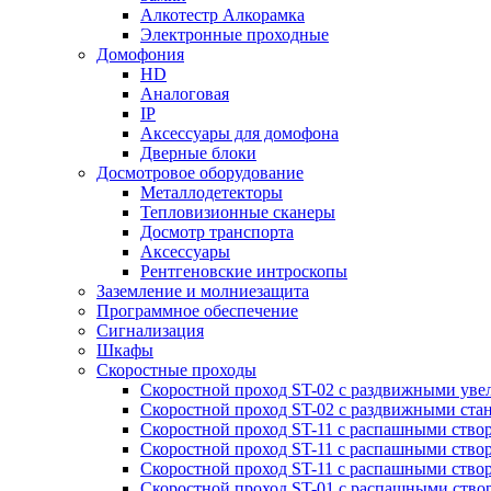
Алкотестр Алкорамка
Электронные проходные
Домофония
HD
Аналоговая
IP
Аксессуары для домофона
Дверные блоки
Досмотровое оборудование
Металлодетекторы
Тепловизионные сканеры
Досмотр транспорта
Аксессуары
Рентгеновские интроскопы
Заземление и молниезащита
Программное обеспечение
Сигнализация
Шкафы
Скоростные проходы
Скоростной проход ST-02 с раздвижными ув
Скоростной проход ST-02 с раздвижными ста
Скоростной проход ST-11 с распашными ство
Скоростной проход ST-11 с распашными ство
Скоростной проход ST-11 с распашными ство
Скоростной проход ST-01 с распашными ств