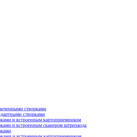
еличенными створками
ндартными створками
рками и встроенным картоприемником
рками и встроенным сканером штрихкода
рками
орками и встроенным картоприемником