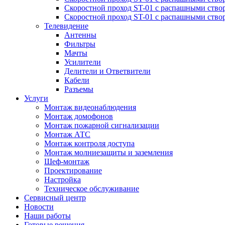
Скоростной проход ST-01 с распашными ство
Скоростной проход ST-01 с распашными ство
Телевидение
Антенны
Фильтры
Мачты
Усилители
Делители и Ответвители
Кабели
Разъемы
Услуги
Монтаж видеонаблюдения
Монтаж домофонов
Монтаж пожарной сигнализации
Монтаж АТС
Монтаж контроля доступа
Монтаж молниезащиты и заземления
Шеф-монтаж
Проектирование
Настройка
Техническое обслуживание
Сервисный центр
Новости
Наши работы
Готовые решения