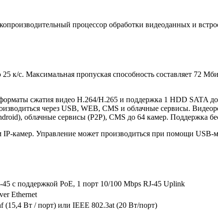
окопроизводительный процессор обработки видеоданных и встр
ю 25 к/с. Максимальная пропуская способность составляет 72 М
 форматы сжатия видео H.264/H.265 и поддержка 1 HDD SATA 
производиться через USB, WEB, CMS и облачные сервисы. Видео
ndroid), облачные сервисы (P2P), CMS до 64 камер. Поддержка б
ом IP-камер. Управление может производиться при помощи USB-
-45 с поддержкой PoE, 1 порт 10/100 Mbps RJ-45 Uplink
ver Ethernet
f (15,4 Вт / порт) или IEEE 802.3at (20 Вт/порт)