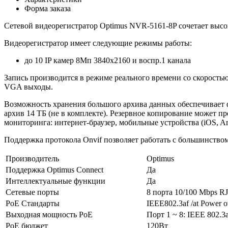
Форма заказа
Сетевой видеорегистратор Optimus NVR-5161-8P сочетает выс
Видеорегистратор имеет следующие режимы работы:
до 10 IP камер 8Мп 3840х2160 и воспр.1 канала
Запись производится в режиме реального времени со скорость
VGA выходы.
Возможность хранения большого архива данных обеспечивает
архив 14 ТБ (не в комплекте). Резервное копирование может 
мониторинга: интернет-браузер, мобильные устройства (iOS, A
Поддержка протокола Onvif позволяет работать с большинств
Производитель
Optimus
Поддержка Optimus Connect
Да
Интеллектуальные функции
Да
Сетевые порты
8 порта 10/100 Mbps RJ
PoE Стандарты
IEEE802.3af /at Power o
Выходная мощность PoE
Порт 1 ~ 8: IEEE 802.3a
PoE бюджет
120Вт