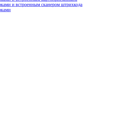
рками и встроенным сканером штрихкода
рками