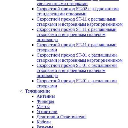
увеличенными створками
Скоростной проход ST-02 с раздвижными
стандартными створками
Скоростной проход ST-11 с распашными
створками и встроенным картоприемником
Скоростной проход ST-11 с распашными
створками и встроенным сканером
штрихкода
Скоростной проход ST-11 с распашными
створками
Скоростной проход ST-01 с распашными
створками и встроенным картоприемником
Скоростной проход ST-01 с распашными
створками и встроенным сканером
штрихкода
Скоростной проход ST-01 с распашными
створками
Телевидение
Антенны
Фильтры
Мачты
Усилители
Делители и Ответвители
Кабели
Разъемы