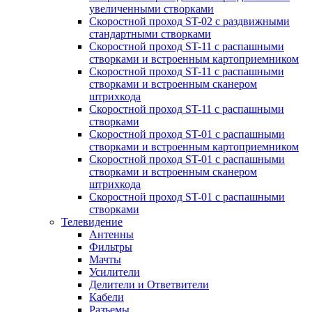
увеличенными створками
Скоростной проход ST-02 с раздвижными
стандартными створками
Скоростной проход ST-11 с распашными
створками и встроенным картоприемником
Скоростной проход ST-11 с распашными
створками и встроенным сканером
штрихкода
Скоростной проход ST-11 с распашными
створками
Скоростной проход ST-01 с распашными
створками и встроенным картоприемником
Скоростной проход ST-01 с распашными
створками и встроенным сканером
штрихкода
Скоростной проход ST-01 с распашными
створками
Телевидение
Антенны
Фильтры
Мачты
Усилители
Делители и Ответвители
Кабели
Разъемы