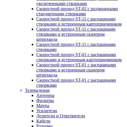
увеличенными створками
Скоростной проход ST-02 с раздвижными
стандартными створками
Скоростной проход ST-11 с распашными
створками и встроенным картоприемником
Скоростной проход ST-11 с распашными
створками и встроенным сканером
штрихкода
Скоростной проход ST-11 с распашными
створками
Скоростной проход ST-01 с распашными
створками и встроенным картоприемником
Скоростной проход ST-01 с распашными
створками и встроенным сканером
штрихкода
Скоростной проход ST-01 с распашными
створками
Телевидение
Антенны
Фильтры
Мачты
Усилители
Делители и Ответвители
Кабели
Разъемы