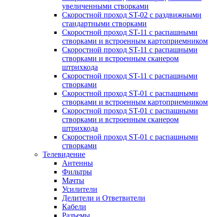
увеличенными створками
Скоростной проход ST-02 с раздвижными
стандартными створками
Скоростной проход ST-11 с распашными
створками и встроенным картоприемником
Скоростной проход ST-11 с распашными
створками и встроенным сканером
штрихкода
Скоростной проход ST-11 с распашными
створками
Скоростной проход ST-01 с распашными
створками и встроенным картоприемником
Скоростной проход ST-01 с распашными
створками и встроенным сканером
штрихкода
Скоростной проход ST-01 с распашными
створками
Телевидение
Антенны
Фильтры
Мачты
Усилители
Делители и Ответвители
Кабели
Разъемы