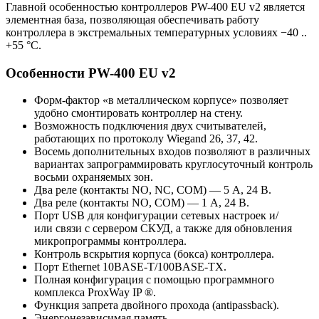
Главной особенностью контроллеров PW-400 EU v2 является
элементная база, позволяющая обеспечивать работу
контроллера в экстремальных температурных условиях −40 ..
+55 °C.
Особенности PW-400 EU v2
Форм-фактор «в металлическом корпусе» позволяет
удобно смонтировать контроллер на стену.
Возможность подключения двух считывателей,
работающих по протоколу Wiegand 26, 37, 42.
Восемь дополнительных входов позволяют в различных
вариантах запрограммировать круглосуточный контроль
восьми охраняемых зон.
Два реле (контакты NO, NC, COM) — 5 А, 24 В.
Два реле (контакты NO, COM) — 1 А, 24 В.
Порт USB для конфигурации сетевых настроек и/
или связи с сервером СКУД, а также для обновления
микропрограммы контроллера.
Контроль вскрытия корпуса (бокса) контроллера.
Порт Ethernet 10BASE-T/100BASE-TX.
Полная конфигурация с помощью программного
комплекса ProxWay IP ®.
Функция запрета двойного прохода (antipassback).
Энергонезависимая память.