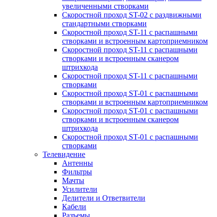
увеличенными створками
Скоростной проход ST-02 с раздвижными
стандартными створками
Скоростной проход ST-11 с распашными
створками и встроенным картоприемником
Скоростной проход ST-11 с распашными
створками и встроенным сканером
штрихкода
Скоростной проход ST-11 с распашными
створками
Скоростной проход ST-01 с распашными
створками и встроенным картоприемником
Скоростной проход ST-01 с распашными
створками и встроенным сканером
штрихкода
Скоростной проход ST-01 с распашными
створками
Телевидение
Антенны
Фильтры
Мачты
Усилители
Делители и Ответвители
Кабели
Разъемы