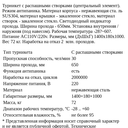
Турникет с распашными створками (центральный элемент).
Режим антипаника. Материал корпуса - нержавеющая ста. ль
SUS304, материал крышки - закаленное стекло, материал
створок - закаленное стекло. Светодиодный индикатор
прохода. Ширина прохода - 650мм. Установка внутренняя /
наружняя (под навесом). Рабочая температура -28?~60?.
Питание AC110V/220v. Размеры, мм (ДхШхГ) 1400х180х1000.
Вес 72 кг. Наработка на отказ 2 млн. проходов.
Тип турникета
С распашными створками
Пропускная способность, чел/мин
30
Ширина прохода, мм
650
Функция антипаника
есть
Наработка на отказ, циклов
2000000
Напряжение питания, В
220
Материал
нержавеющая сталь
Габаритные размеры, мм
1400×180×1000
Масса, кг
72
Диапазон рабочих температур, °C
-28 .. +60
Относительная влажность, %
не более 95
* Представленная информация носит справочный характер
и не является публичной офертой. Технические