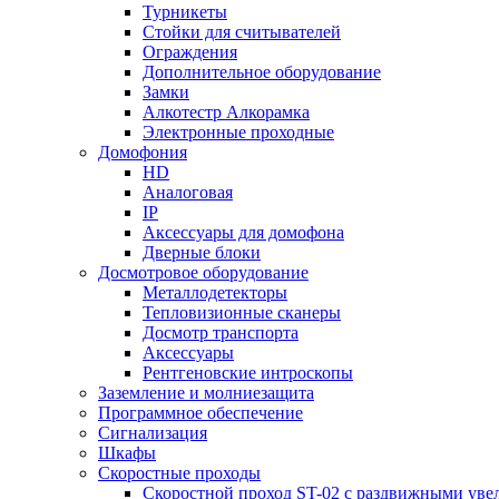
Турникеты
Стойки для считывателей
Ограждения
Дополнительное оборудование
Замки
Алкотестр Алкорамка
Электронные проходные
Домофония
HD
Аналоговая
IP
Аксессуары для домофона
Дверные блоки
Досмотровое оборудование
Металлодетекторы
Тепловизионные сканеры
Досмотр транспорта
Аксессуары
Рентгеновские интроскопы
Заземление и молниезащита
Программное обеспечение
Сигнализация
Шкафы
Скоростные проходы
Скоростной проход ST-02 с раздвижными ув