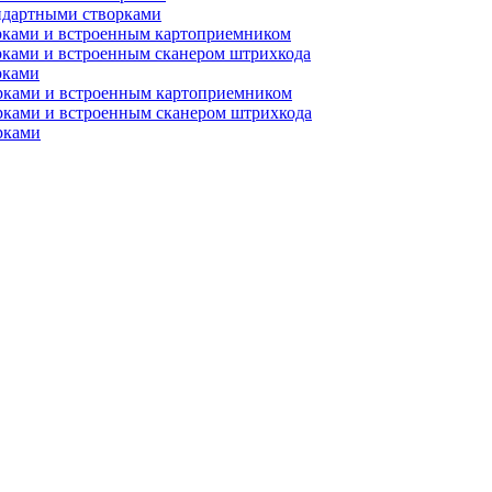
ндартными створками
рками и встроенным картоприемником
рками и встроенным сканером штрихкода
рками
орками и встроенным картоприемником
рками и встроенным сканером штрихкода
рками