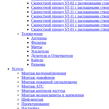
Скоростной проход ST-02 с раздвижными ста
Скоростной проход ST-11 с распашными ство
Скоростной проход ST-11 с распашными ство
Скоростной проход ST-11 с распашными ство
Скоростной проход ST-01 с распашными ств
Скоростной проход ST-01 с распашными ство
Скоростной проход ST-01 с распашными ство
Телевидение
Антенны
Фильтры
Мачты
Усилители
Делители и Ответвители
Кабели
Разъемы
Услуги
Монтаж видеонаблюдения
Монтаж домофонов
Монтаж пожарной сигнализации
Монтаж АТС
Монтаж контроля доступа
Монтаж молниезащиты и заземления
Шеф-монтаж
Проектирование
Настройка