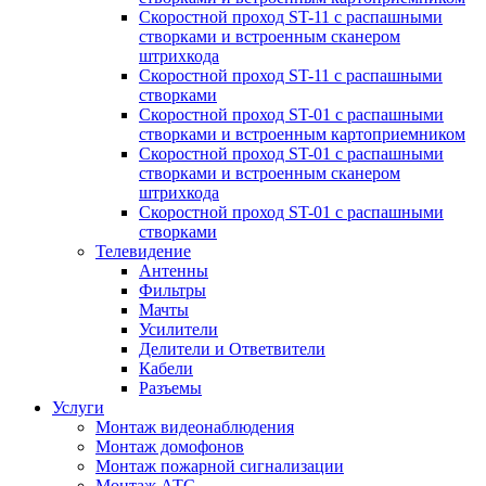
Скоростной проход ST-11 с распашными
створками и встроенным сканером
штрихкода
Скоростной проход ST-11 с распашными
створками
Скоростной проход ST-01 с распашными
створками и встроенным картоприемником
Скоростной проход ST-01 с распашными
створками и встроенным сканером
штрихкода
Скоростной проход ST-01 с распашными
створками
Телевидение
Антенны
Фильтры
Мачты
Усилители
Делители и Ответвители
Кабели
Разъемы
Услуги
Монтаж видеонаблюдения
Монтаж домофонов
Монтаж пожарной сигнализации
Монтаж АТС