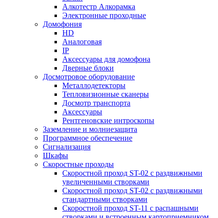
Алкотестр Алкорамка
Электронные проходные
Домофония
HD
Аналоговая
IP
Аксессуары для домофона
Дверные блоки
Досмотровое оборудование
Металлодетекторы
Тепловизионные сканеры
Досмотр транспорта
Аксессуары
Рентгеновские интроскопы
Заземление и молниезащита
Программное обеспечение
Сигнализация
Шкафы
Скоростные проходы
Скоростной проход ST-02 с раздвижными
увеличенными створками
Скоростной проход ST-02 с раздвижными
стандартными створками
Скоростной проход ST-11 с распашными
створками и встроенным картоприемником