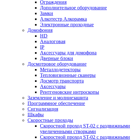
Ограждения
Дополнительное оборудование
Замки
Алкотестр Алкорамка
Электронные проходные
Домофония
HD
Аналоговая
IP
Аксессуары для домофона
Дверные блоки
Досмотровое оборудование
Металлодетекторы
Тепловизионные сканеры
Досмотр транспорта
Аксессуары
Рентгеновские интроскопы
Заземление и молниезащита
Программное обеспечение
Сигнализация
Шкафы
Скоростные проходы
Скоростной проход ST-02 с раздвижными
увеличенными створками
Скоростной проход ST-02 с раздвижными