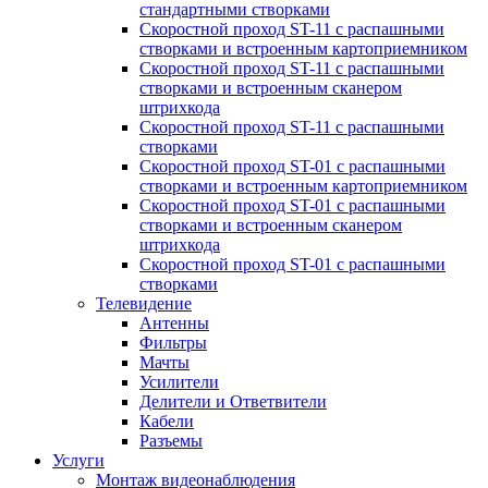
стандартными створками
Скоростной проход ST-11 с распашными
створками и встроенным картоприемником
Скоростной проход ST-11 с распашными
створками и встроенным сканером
штрихкода
Скоростной проход ST-11 с распашными
створками
Скоростной проход ST-01 с распашными
створками и встроенным картоприемником
Скоростной проход ST-01 с распашными
створками и встроенным сканером
штрихкода
Скоростной проход ST-01 с распашными
створками
Телевидение
Антенны
Фильтры
Мачты
Усилители
Делители и Ответвители
Кабели
Разъемы
Услуги
Монтаж видеонаблюдения