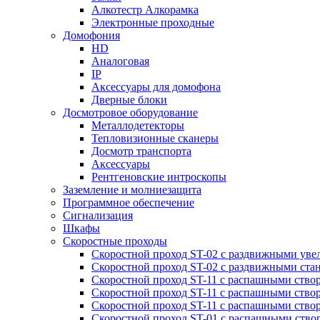
Алкотестр Алкорамка
Электронные проходные
Домофония
HD
Аналоговая
IP
Аксессуары для домофона
Дверные блоки
Досмотровое оборудование
Металлодетекторы
Тепловизионные сканеры
Досмотр транспорта
Аксессуары
Рентгеновские интроскопы
Заземление и молниезащита
Программное обеспечение
Сигнализация
Шкафы
Скоростные проходы
Скоростной проход ST-02 с раздвижными ув
Скоростной проход ST-02 с раздвижными ста
Скоростной проход ST-11 с распашными ство
Скоростной проход ST-11 с распашными ство
Скоростной проход ST-11 с распашными ство
Скоростной проход ST-01 с распашными ств