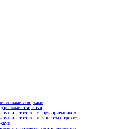
еличенными створками
ндартными створками
рками и встроенным картоприемником
рками и встроенным сканером штрихкода
рками
орками и встроенным картоприемником