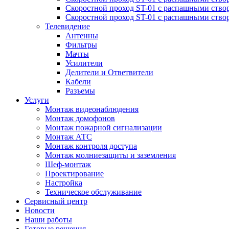
Скоростной проход ST-01 с распашными ство
Скоростной проход ST-01 с распашными ство
Телевидение
Антенны
Фильтры
Мачты
Усилители
Делители и Ответвители
Кабели
Разъемы
Услуги
Монтаж видеонаблюдения
Монтаж домофонов
Монтаж пожарной сигнализации
Монтаж АТС
Монтаж контроля доступа
Монтаж молниезащиты и заземления
Шеф-монтаж
Проектирование
Настройка
Техническое обслуживание
Сервисный центр
Новости
Наши работы
Готовые решения