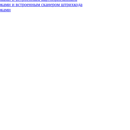
рками и встроенным сканером штрихкода
рками