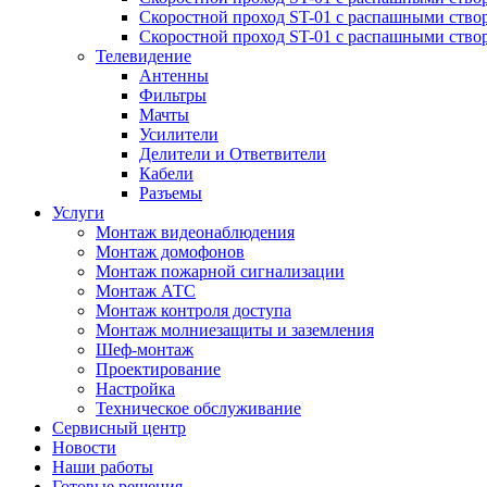
Скоростной проход ST-01 с распашными ство
Скоростной проход ST-01 с распашными ство
Телевидение
Антенны
Фильтры
Мачты
Усилители
Делители и Ответвители
Кабели
Разъемы
Услуги
Монтаж видеонаблюдения
Монтаж домофонов
Монтаж пожарной сигнализации
Монтаж АТС
Монтаж контроля доступа
Монтаж молниезащиты и заземления
Шеф-монтаж
Проектирование
Настройка
Техническое обслуживание
Сервисный центр
Новости
Наши работы
Готовые решения