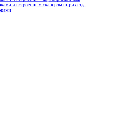
рками и встроенным сканером штрихкода
рками