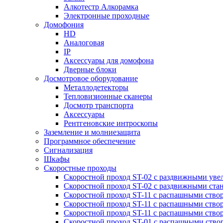
Алкотестр Алкорамка
Электронные проходные
Домофония
HD
Аналоговая
IP
Аксессуары для домофона
Дверные блоки
Досмотровое оборудование
Металлодетекторы
Тепловизионные сканеры
Досмотр транспорта
Аксессуары
Рентгеновские интроскопы
Заземление и молниезащита
Программное обеспечение
Сигнализация
Шкафы
Скоростные проходы
Скоростной проход ST-02 с раздвижными ув
Скоростной проход ST-02 с раздвижными ста
Скоростной проход ST-11 с распашными ство
Скоростной проход ST-11 с распашными ство
Скоростной проход ST-11 с распашными ство
Скоростной проход ST-01 с распашными ств