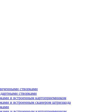
еличенными створками
ндартными створками
рками и встроенным картоприемником
рками и встроенным сканером штрихкода
рками
орками и встроенным картоприемником