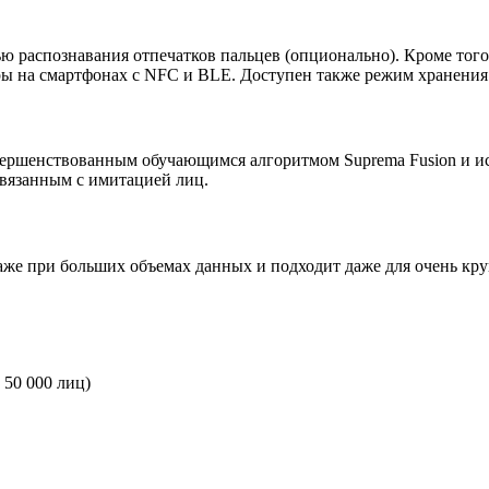
ю распознавания отпечатков пальцев
(опционально). Кроме того
ры
на смартфонах с NFC и BLE
. Доступен также
режим хранения
совершенствованным обучающимся алгоритмом
Suprema Fusion
и и
связанным с имитацией лиц.
аже при больших объемах данных и подходит даже для очень кр
 50 000 лиц)