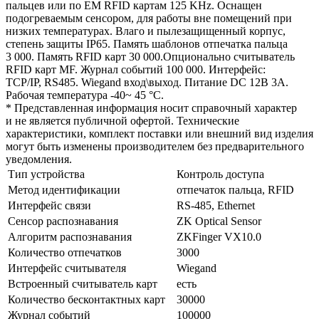
пальцев или по EM RFID картам 125 KHz. Оснащен
подогреваемым сенсором, для работы вне помещений при
низких температурах. Влаго и пылезащищенный корпус,
степень защиты IP65. Память шаблонов отпечатка пальца
3 000. Память RFID карт 30 000.Опционально считыватель
RFID карт MF. Журнал событий 100 000. Интерфейс:
TCP/IP, RS485. Wiegand вход\выход. Питание DC 12В 3A.
Рабочая температура -40~ 45 °C.
* Представленная информация носит справочный характер
и не является публичной офертой. Технические
характеристики, комплект поставки или внешний вид изделия
могут быть изменены производителем без предварительного
уведомления.
Тип устройства
Контроль доступа
Метод идентификации
отпечаток пальца, RFID
Интерфейс связи
RS-485, Ethernet
Сенсор распознавания
ZK Optical Sensor
Алгоритм распознавания
ZKFinger VX10.0
Количество отпечатков
3000
Интерфейс считывателя
Wiegand
Встроенный считыватель карт
есть
Количество бесконтактных карт
30000
Журнал событий
100000