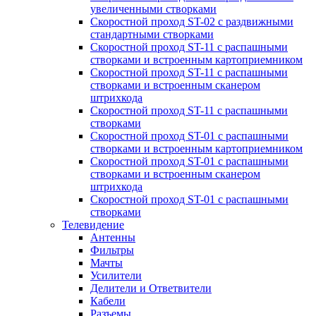
увеличенными створками
Скоростной проход ST-02 с раздвижными
стандартными створками
Скоростной проход ST-11 с распашными
створками и встроенным картоприемником
Скоростной проход ST-11 с распашными
створками и встроенным сканером
штрихкода
Скоростной проход ST-11 с распашными
створками
Скоростной проход ST-01 с распашными
створками и встроенным картоприемником
Скоростной проход ST-01 с распашными
створками и встроенным сканером
штрихкода
Скоростной проход ST-01 с распашными
створками
Телевидение
Антенны
Фильтры
Мачты
Усилители
Делители и Ответвители
Кабели
Разъемы