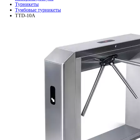
Турникеты
Тумбовые турникеты
TTD-10A