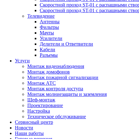
Скоростной проход ST-01 с распашными ство
Скоростной проход ST-01 с распашными ство
Телевидение
Антенны
Фильтры
Мачты
Усилители
Делители и Ответвители
Кабели
Разъемы
Услуги
Монтаж видеонаблюдения
Монтаж домофонов
Монтаж пожарной сигнализации
Монтаж АТС
Монтаж контроля доступа
Монтаж молниезащиты и заземления
Шеф-монтаж
Проектирование
Настройка
Техническое обслуживание
Сервисный центр
Новости
Наши работы
Готовые решения