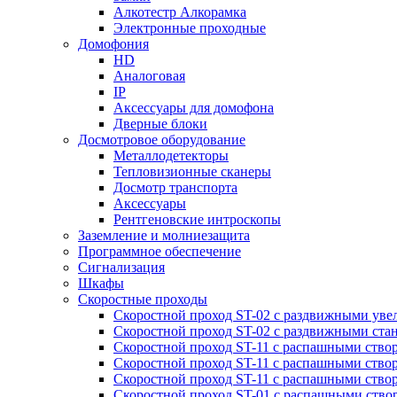
Алкотестр Алкорамка
Электронные проходные
Домофония
HD
Аналоговая
IP
Аксессуары для домофона
Дверные блоки
Досмотровое оборудование
Металлодетекторы
Тепловизионные сканеры
Досмотр транспорта
Аксессуары
Рентгеновские интроскопы
Заземление и молниезащита
Программное обеспечение
Сигнализация
Шкафы
Скоростные проходы
Скоростной проход ST-02 с раздвижными ув
Скоростной проход ST-02 с раздвижными ста
Скоростной проход ST-11 с распашными ство
Скоростной проход ST-11 с распашными ство
Скоростной проход ST-11 с распашными ство
Скоростной проход ST-01 с распашными ств