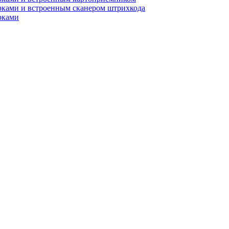
рками и встроенным сканером штрихкода
рками