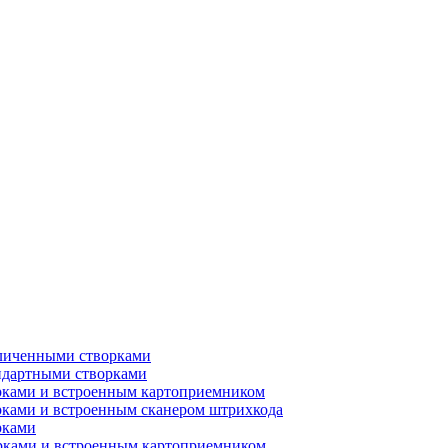
еличенными створками
ндартными створками
рками и встроенным картоприемником
рками и встроенным сканером штрихкода
рками
орками и встроенным картоприемником