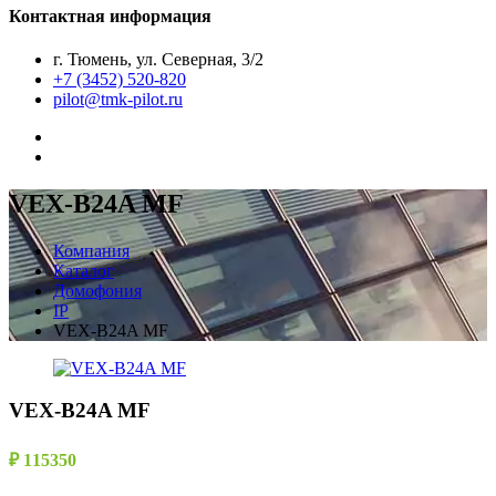
Контактная информация
г. Тюмень, ул. Северная, 3/2
+7 (3452) 520-820
pilot@tmk-pilot.ru
VEX-B24A MF
Компания
Каталог
Домофония
IP
VEX-B24A MF
VEX-B24A MF
₽ 115350