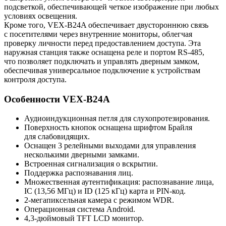
подсветкой, обеспечивающей четкое изображение при любых
условиях освещения.
Кроме того, VEX-B24A обеспечивает двустороннюю связь
с посетителями через внутренние мониторы, облегчая
проверку личности перед предоставлением доступа. Эта
наружная станция также оснащена реле и портом RS-485,
что позволяет подключать и управлять дверным замком,
обеспечивая универсальное подключение к устройствам
контроля доступа.
Особенности VEX-B24A
Аудиоиндукционная петля для слухопротезирования.
Поверхность кнопок оснащена шрифтом Брайля
для слабовидящих.
Оснащен 3 релейными выходами для управления
несколькими дверными замками.
Встроенная сигнализация о вскрытии.
Поддержка распознавания лиц.
Множественная аутентификация: распознавание лица,
IC (13,56 МГц) и ID (125 кГц) карта и PIN-код.
2-мегапиксельная камера с режимом WDR.
Операционная система Android.
4,3-дюймовый TFT LCD монитор.