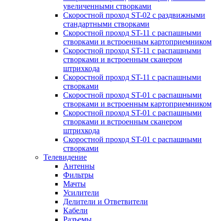
увеличенными створками
Скоростной проход ST-02 с раздвижными
стандартными створками
Скоростной проход ST-11 с распашными
створками и встроенным картоприемником
Скоростной проход ST-11 с распашными
створками и встроенным сканером
штрихкода
Скоростной проход ST-11 с распашными
створками
Скоростной проход ST-01 с распашными
створками и встроенным картоприемником
Скоростной проход ST-01 с распашными
створками и встроенным сканером
штрихкода
Скоростной проход ST-01 с распашными
створками
Телевидение
Антенны
Фильтры
Мачты
Усилители
Делители и Ответвители
Кабели
Разъемы