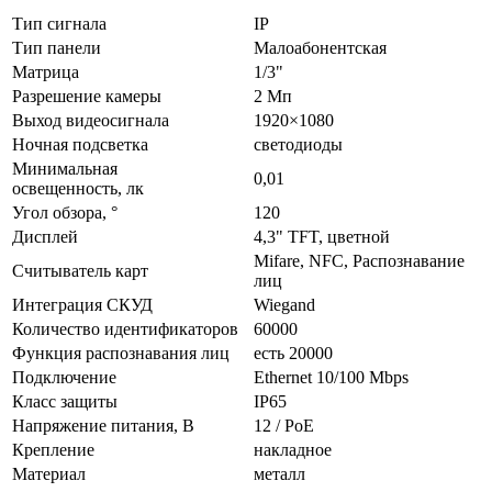
Тип сигнала
IP
Тип панели
Малоабонентская
Матрица
1/3"
Разрешение камеры
2 Мп
Выход видеосигнала
1920×1080
Ночная подсветка
светодиоды
Минимальная
0,01
освещенность, лк
Угол обзора, °
120
Дисплей
4,3" TFT, цветной
Mifare, NFC, Распознавание
Считыватель карт
лиц
Интеграция СКУД
Wiegand
Количество идентификаторов
60000
Функция распознавания лиц
есть 20000
Подключение
Ethernet 10/100 Mbps
Класс защиты
IP65
Напряжение питания, В
12 / PoE
Крепление
накладное
Материал
металл