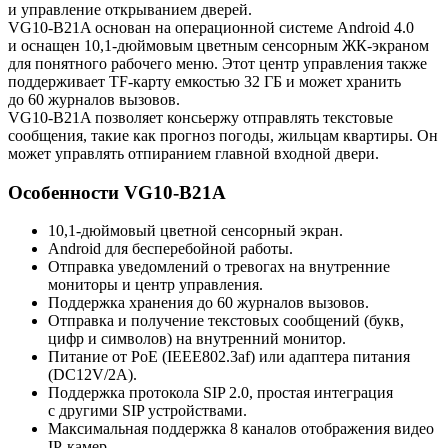
и управление открыванием дверей.
VG10-B21A основан на операционной системе Android 4.0
и оснащен 10,1-дюймовым цветным сенсорным ЖК-экраном
для понятного рабочего меню. Этот центр управления также
поддерживает TF-карту емкостью 32 ГБ и может хранить
до 60 журналов вызовов.
VG10-B21A позволяет консьержу отправлять текстовые
сообщения, такие как прогноз погоды, жильцам квартиры. Он
может управлять отпиранием главной входной двери.
Особенности VG10-B21A
10,1-дюймовый цветной сенсорный экран.
Android для бесперебойной работы.
Отправка уведомлений о тревогах на внутренние
мониторы и центр управления.
Поддержка хранения до 60 журналов вызовов.
Отправка и получение текстовых сообщений (букв,
цифр и символов) на внутренний монитор.
Питание от PoE (IEEE802.3af) или адаптера питания
(DC12V/2A).
Поддержка протокола SIP 2.0, простая интеграция
с другими SIP устройствами.
Максимальная поддержка 8 каналов отображения видео
IP-камер.