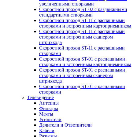
увеличенными створками
Скоростной проход ST-02 с раздвижными
стандартными створками
Скоростной проход ST-11 с распашными
створками и встроенным картоприемником
Скоростной проход ST-11 с распашными
створками и встроенным сканером
штрихкода
Скоростной проход ST-11 с распашными
створками
Скоростной проход ST-01 с распашными
створками и встроенным картоприемником
Скоростной проход ST-01 с распашными
створками и встроенным сканером
штрихкода
Скоростной проход ST-01 с распашными
створками
Телевидение
Антенны
Фильтры
Мачты
Усилители
Делители и Ответвители
Кабели
Разъемы