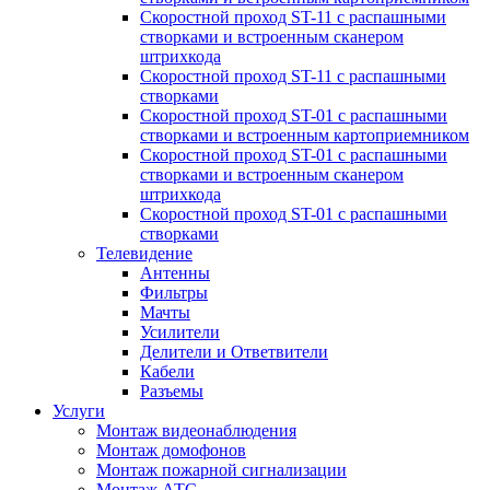
Скоростной проход ST-11 с распашными
створками и встроенным сканером
штрихкода
Скоростной проход ST-11 с распашными
створками
Скоростной проход ST-01 с распашными
створками и встроенным картоприемником
Скоростной проход ST-01 с распашными
створками и встроенным сканером
штрихкода
Скоростной проход ST-01 с распашными
створками
Телевидение
Антенны
Фильтры
Мачты
Усилители
Делители и Ответвители
Кабели
Разъемы
Услуги
Монтаж видеонаблюдения
Монтаж домофонов
Монтаж пожарной сигнализации
Монтаж АТС