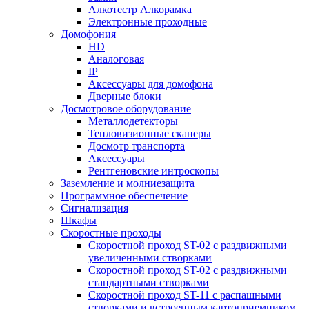
Алкотестр Алкорамка
Электронные проходные
Домофония
HD
Аналоговая
IP
Аксессуары для домофона
Дверные блоки
Досмотровое оборудование
Металлодетекторы
Тепловизионные сканеры
Досмотр транспорта
Аксессуары
Рентгеновские интроскопы
Заземление и молниезащита
Программное обеспечение
Сигнализация
Шкафы
Скоростные проходы
Скоростной проход ST-02 с раздвижными
увеличенными створками
Скоростной проход ST-02 с раздвижными
стандартными створками
Скоростной проход ST-11 с распашными
створками и встроенным картоприемником