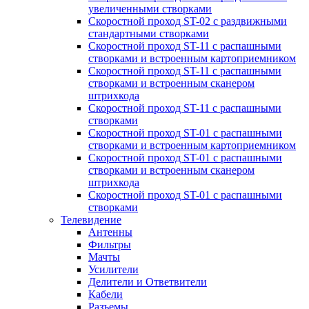
увеличенными створками
Скоростной проход ST-02 с раздвижными
стандартными створками
Скоростной проход ST-11 с распашными
створками и встроенным картоприемником
Скоростной проход ST-11 с распашными
створками и встроенным сканером
штрихкода
Скоростной проход ST-11 с распашными
створками
Скоростной проход ST-01 с распашными
створками и встроенным картоприемником
Скоростной проход ST-01 с распашными
створками и встроенным сканером
штрихкода
Скоростной проход ST-01 с распашными
створками
Телевидение
Антенны
Фильтры
Мачты
Усилители
Делители и Ответвители
Кабели
Разъемы